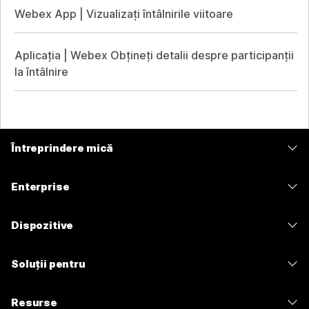
Webex App | Vizualizați întâlnirile viitoare
Aplicația | Webex Obțineți detalii despre participanții
la întâlnire
Întreprindere mică
Prețuri
Enterprise
Aplicația Webex
Webex Suite
Dispozitive
Meetings
Calling
Căști
Calling
Soluții pentru
Meetings
Camere
Mesagerie
Educație
Mesagerie
Resurse
Seria Desk
Partajare ecran