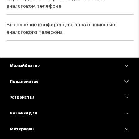
аналоговом телефоне
Выполнение конференц-вызова с помощью
аналогового телефона
Малый бизнес
Цены
Предприятие
Приложение Webex
Webex Suite
Устройства
Совещания
Calling
гарнитуры
Calling
Решения для
Совещания
Камеры
Образование
Сообщения
Сообщения
Материалы
Серия Desk
Здравоохранение
Совместный доступ к экрану