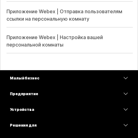
Приложение Webex | Отправка пользователям
ссылки на персональную комнату
Приложение Webex | Настройка вашей
персональной комнаты
Малый бизнес
Цены
Предприятие
Приложение Webex
Webex Suite
Устройства
Совещания
Calling
гарнитуры
Calling
Решения для
Совещания
Камеры
Образование
Сообщения