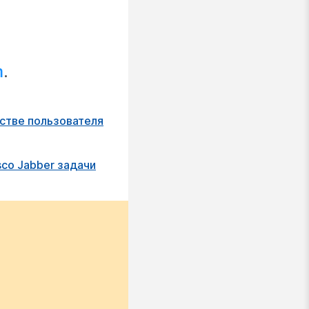
m
.
стве пользователя
sco Jabber задачи