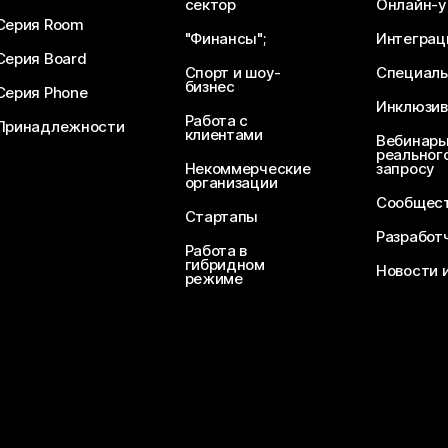
сектор
Онлайн-у
Серия Room
"Финансы";
Интеграц
Серия Board
Спорт и шоу-
Специаль
бизнес
Серия Phone
Инклюзив
Работа с
Принадлежности
клиентами
Вебинары
реального
Некоммерческие
запросу
организации
Сообщест
Стартапы
Разработ
Работа в
гибридном
Новости 
режиме