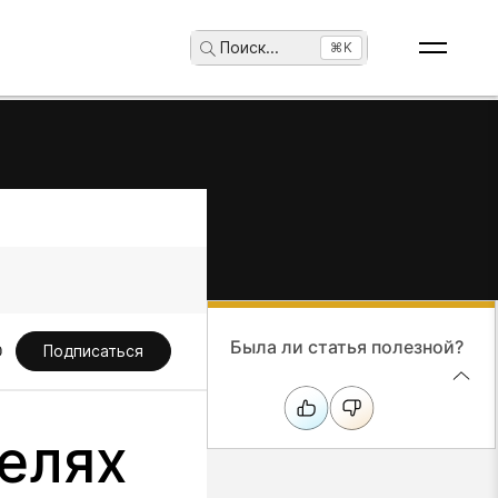
Поиск
...
⌘K
Была ли статья полезной?
Подписаться
телях