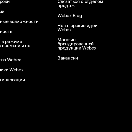
роки
Связаться с отделом
продаж
ии
Webex Blog
ные возможности
Новаторские идеи
Webex
ность
Магазин
 в режиме
брендированной
 времени и по
продукции Webex
Вакансии
во Webex
чики Webex
и инновации