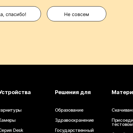
а, спасибо!
Не совсем
Устройства
Решения для
Матер
гарнитуры
Образование
Скачиван
Камеры
Здравоохранение
Присоеди
тестовом
Серия Desk
Государственный