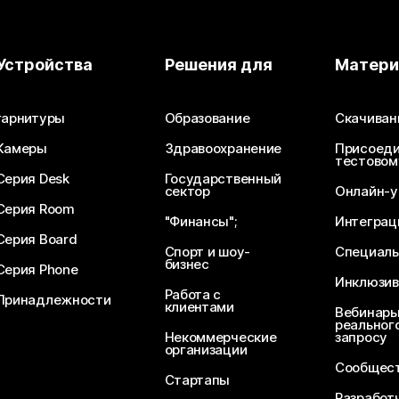
Устройства
Решения для
Матер
гарнитуры
Образование
Скачиван
Камеры
Здравоохранение
Присоеди
тестовом
Серия Desk
Государственный
сектор
Онлайн-у
Серия Room
"Финансы";
Интеграц
Серия Board
Спорт и шоу-
Специаль
бизнес
Серия Phone
Инклюзив
Работа с
Принадлежности
клиентами
Вебинары
реального
Некоммерческие
запросу
организации
Сообщест
Стартапы
Разработ