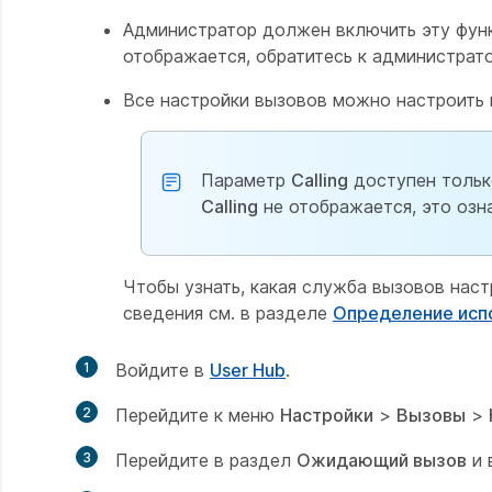
Администратор должен включить эту функц
отображается, обратитесь к администрато
Все настройки вызовов можно настроить 
Параметр
Calling
доступен только
Calling
не отображается, это означ
Чтобы узнать, какая служба вызовов нас
сведения см. в разделе
Определение исп
1
Войдите в
User Hub
.
2
Перейдите к меню
Настройки
>
Вызовы
>
3
Перейдите в раздел
Ожидающий вызов
и 