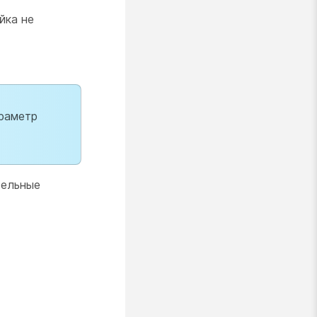
йка не
араметр
тельные