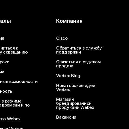
иалы
Компания
ия
Cisco
ниться к
Обратиться в службу
у совещанию
поддержки
роки
Связаться с отделом
продаж
ии
Webex Blog
ные возможности
Новаторские идеи
Webex
ность
Магазин
 в режиме
брендированной
 времени и по
продукции Webex
Вакансии
во Webex
чики Webex