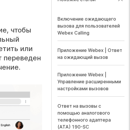
Включение ожидающего
вызова для пользователей
е, чтобы
Webex Calling
альный
етить или
Приложение Webex | Ответ
т переведен
на ожидающий вызов
чение.
Приложение Webex |
Управление расширенными
настройками вызовов
Ответ на вызовы с
помощью аналогового
телефонного адаптера
(ATA) 190-SC