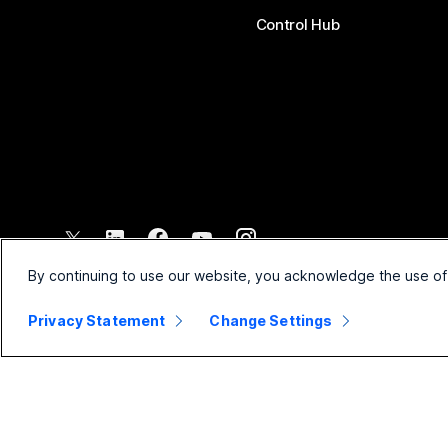
Control Hub
©
2026
Cisco и/или филиалы компании. Все права защищены.
By continuing to use our website, you acknowledge the use of
Privacy Statement
Change Settings