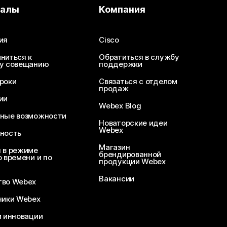
иалы
Компания
ия
Cisco
ниться к
Обратиться в службу
у совещанию
поддержки
роки
Связаться с отделом
продаж
ии
Webex Blog
ные возможности
Новаторские идеи
Webex
ность
Магазин
 в режиме
брендированной
 времени и по
продукции Webex
Вакансии
во Webex
чики Webex
и инновации