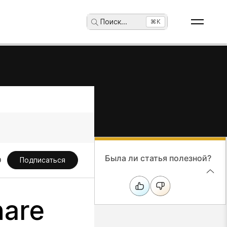
Поиск
...
⌘K
Была ли статья полезной?
Подписаться
hare