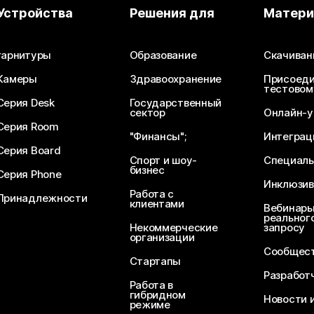
Устройства
Решения для
Матер
гарнитуры
Образование
Скачиван
Камеры
Здравоохранение
Присоеди
тестовом
Серия Desk
Государственный
сектор
Онлайн-у
Серия Room
"Финансы";
Интеграц
Серия Board
Спорт и шоу-
Специаль
бизнес
Серия Phone
Инклюзив
Работа с
Принадлежности
клиентами
Вебинары
реального
Некоммерческие
запросу
организации
Сообщест
Стартапы
Разработ
Работа в
гибридном
Новости 
режиме