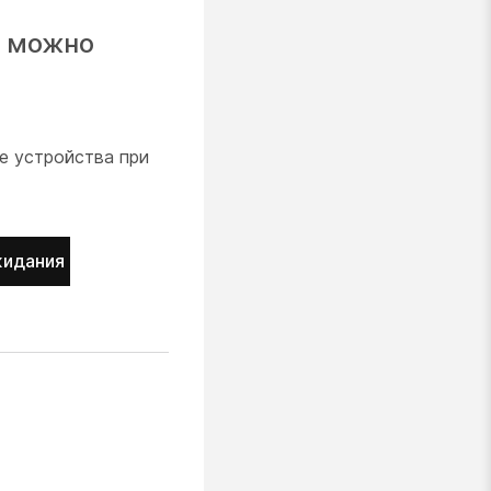
, можно
е устройства при
жидания