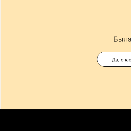
Была
Да, спа