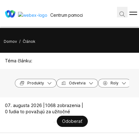
Centrum pomoci
Domov
/
Článok
Téma článku:
Produkty
Odvetvia
Roly
07. augusta 2026 |
1068 zobrazenia |
0 ľudia to považujú za užitočné
Odoberať