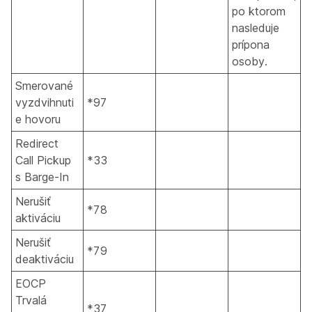
po ktorom
nasleduje
prípona
osoby.
Smerované
vyzdvihnuti
*97
e hovoru
Redirect
Call Pickup
*33
s Barge-In
Nerušiť
*78
aktiváciu
Nerušiť
*79
deaktiváciu
EOCP
Trvalá
*37