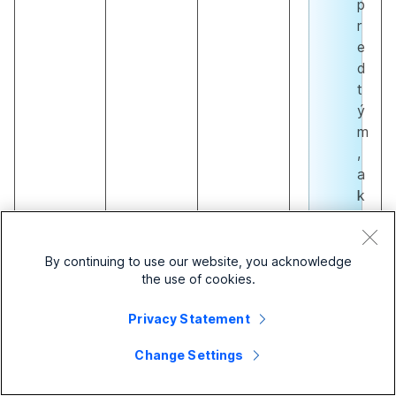
p
r
e
d
t
ý
m
,
a
k
o
h
o
By continuing to use our website, you acknowledge
the use of cookies.
m
ô
Privacy Statement
ž
e
Change Settings
t
e