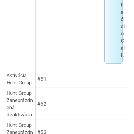
tl
a
či
dl
o
C
al
l
.
Aktivácia
#51
Hunt Group
Hunt Group
Zaneprázdn
#52
ená
deaktivácia
Hunt Group
Zaneprázdn
#53