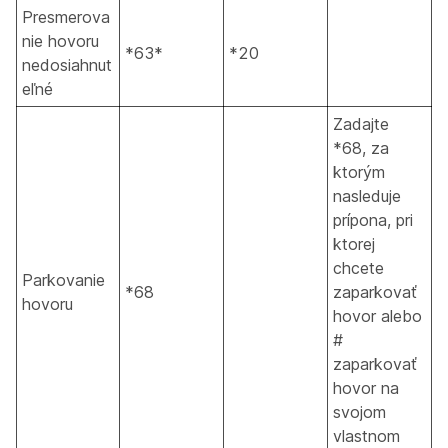
Presmerova
nie hovoru
*63*
*20
nedosiahnut
eľné
Zadajte
*68, za
ktorým
nasleduje
prípona, pri
ktorej
chcete
Parkovanie
*68
zaparkovať
hovoru
hovor alebo
#
zaparkovať
hovor na
svojom
vlastnom