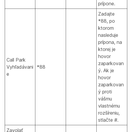
prípone.
Zadajte
*88, po
ktorom
nasleduje
prípona, na
ktorej je
hovor
Call Park
zaparkovan
Vyhľadávani
*88
ý. Ak je
e
hovor
zaparkovan
ý proti
vášmu
vlastnému
rozšíreniu,
stlačte #.
Zavolať