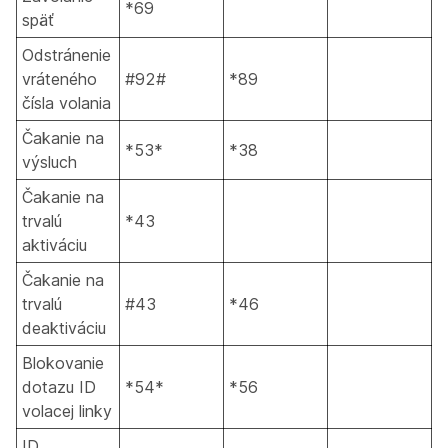
*69
späť
Odstránenie
vráteného
#92#
*89
čísla volania
Čakanie na
*53*
*38
výsluch
Čakanie na
trvalú
*43
aktiváciu
Čakanie na
trvalú
#43
*46
deaktiváciu
Blokovanie
dotazu ID
*54*
*56
volacej linky
ID