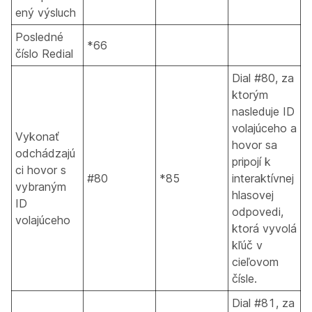
ený výsluch
Posledné
*66
číslo Redial
Dial #80, za
ktorým
nasleduje ID
volajúceho a
Vykonať
hovor sa
odchádzajú
pripojí k
ci hovor s
#80
*85
interaktívnej
vybraným
hlasovej
ID
odpovedi,
volajúceho
ktorá vyvolá
kľúč v
cieľovom
čísle.
Dial #81, za