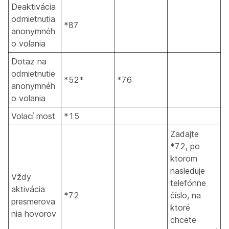
Deaktivácia
odmietnutia
*87
anonymnéh
o volania
Dotaz na
odmietnutie
*52*
*76
anonymnéh
o volania
Volací most
*15
Zadajte
*72, po
ktorom
nasleduje
Vždy
telefónne
aktivácia
*72
číslo, na
presmerova
ktoré
nia hovorov
chcete