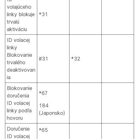
volajúceho
linky blokuje
*31
trvalú
aktiváciu
ID volacej
linky
Blokovanie
#31
*32
trvalého
deaktivovan
ia
Blokovanie
*67
doručenia
ID volacej
184
linky podľa
(Japonsko)
hovoru
Doručenie
*65
ID volacej