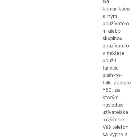
Na
komunikáciu
s iným
používateľo
m alebo
skupinou
používateľo
v môžete
použiť
funkciu
push-to-
talk. Zadajte
*50, za
ktorým
nasleduje
užívateľské
rozšírenie.
Váš telefón
sa vypne a