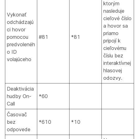
ktorým
nasleduje
Vykonať
cieľové číslo
odchádzajú
a hovor sa
ci hovor
priamo
pomocou
#81
*81
pripojí k
predvolenéh
cieľovému
o ID
číslu bez
volajúceho
interaktívnej
hlasovej
odozvy.
Deaktivácia
hudby On-
*60
Call
Časovač
bez
*610
*10
odpovede