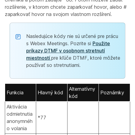
rozšírenie, v ktorom chcete zaparkovať hovor, alebo #
zaparkovať hovor na svojom vlastnom rozšírení.
Nasledujúce kódy nie sú určené pre prácu
s Webex Meetings. Pozrite si
Použite
príkazy DTMF v osobnom stretnutí
miestností
pre kľúče DTMF, ktoré môžete
používať so stretnutiami.
Alternatívny
Funkcia
Hlavný kód
Poznámky
kód
Aktivácia
odmietnutia
*77
anonymnéh
o volania