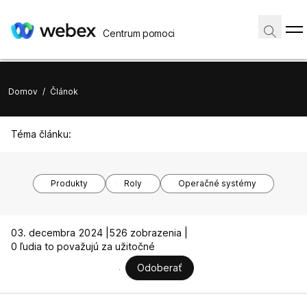
Centrum pomoci
Domov
/
Článok
Téma článku:
Produkty
Roly
Operačné systémy
03. decembra 2024 |
526 zobrazenia |
0 ľudia to považujú za užitočné
Odoberať