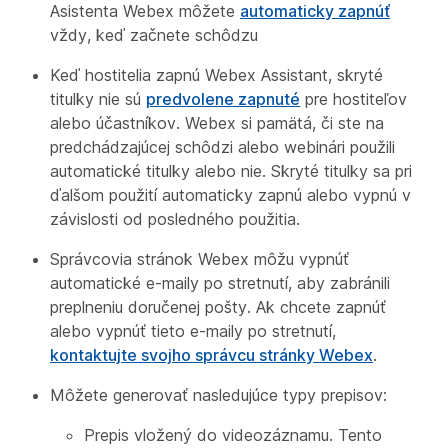
Asistenta Webex môžete
automaticky zapnúť
vždy, keď začnete schôdzu
Keď hostitelia zapnú Webex Assistant, skryté
titulky nie sú
predvolene zapnuté
pre hostiteľov
alebo účastníkov. Webex si pamätá, či ste na
predchádzajúcej schôdzi alebo webinári použili
automatické titulky alebo nie. Skryté titulky sa pri
ďalšom použití automaticky zapnú alebo vypnú v
závislosti od posledného použitia.
Správcovia stránok Webex môžu vypnúť
automatické e-maily po stretnutí, aby zabránili
preplneniu doručenej pošty. Ak chcete zapnúť
alebo vypnúť tieto e-maily po stretnutí,
kontaktujte svojho správcu stránky Webex
.
Môžete generovať nasledujúce typy prepisov:
Prepis vložený do videozáznamu. Tento