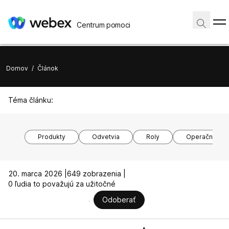
Centrum pomoci
Domov
/
Článok
Téma článku:
Produkty
Odvetvia
Roly
Operačné sy
20. marca 2026 |
649 zobrazenia |
0 ľudia to považujú za užitočné
Odoberať