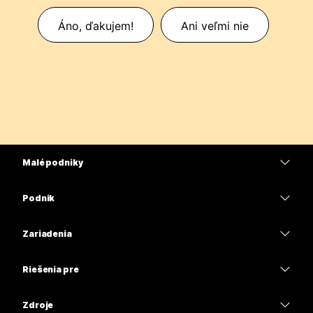
Áno, ďakujem!
Ani veľmi nie
Malé podniky
Ceny
Podnik
Aplikácia Webex
Webex Suite
Zariadenia
Meetings
Calling
Náhlavné súpravy
Calling
Riešenia pre
Meetings
Kamery
Vzdelávacie inštitúcie
Odosielanie správ
Odosielanie správ
Zdroje
Séria Desk