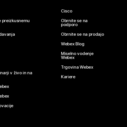
Cisco
se preizkusnemu
Obrnite se na
podporo
davanja
Obrnite se na prodajo
Webex Blog
Miselno vodenje
Webex
Trgovina Webex
narji v živo in na
Kariere
ebex
Webex
ovacije