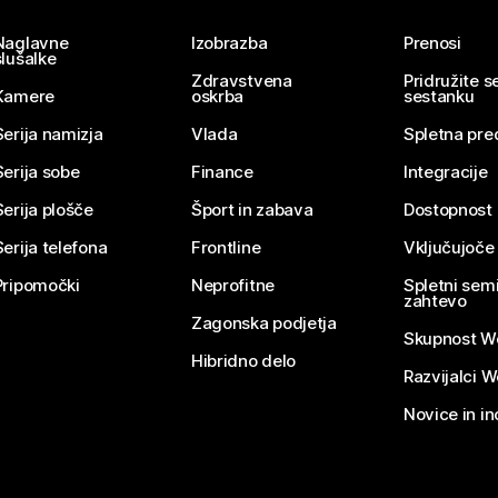
Naglavne
Izobrazba
Prenosi
slušalke
Zdravstvena
Pridružite 
Kamere
oskrba
sestanku
Serija namizja
Vlada
Spletna pre
Serija sobe
Finance
Integracije
Serija plošče
Šport in zabava
Dostopnost
Serija telefona
Frontline
Vključujoče
Pripomočki
Neprofitne
Spletni semi
zahtevo
Zagonska podjetja
Skupnost W
Hibridno delo
Razvijalci 
Novice in in