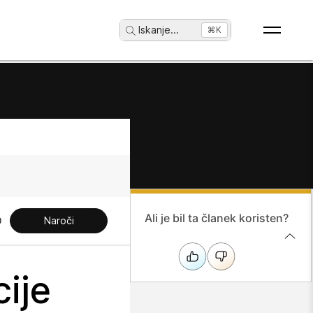
Iskanje
...
⌘K
Ali je bil ta članek koristen?
Naroči
cije