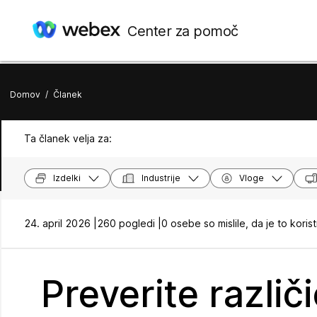
Center za pomoč
Domov
/
Članek
Ta članek velja za:
Izdelki
Industrije
Vloge
24. april 2026 |
260 pogledi |
0 osebe so mislile, da je to koris
Preverite različ