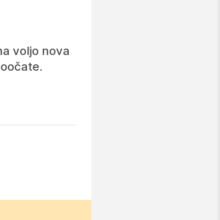
na voljo nova
soočate.