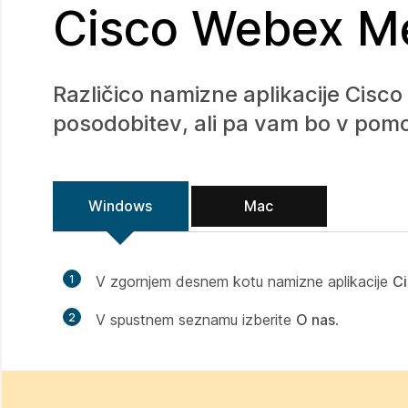
Cisco Webex M
Različico namizne aplikacije Cisco
posodobitev, ali pa vam bo v pomoč
Windows
Mac
1
V zgornjem desnem kotu namizne aplikacije
C
2
V spustnem seznamu izberite
O nas
.