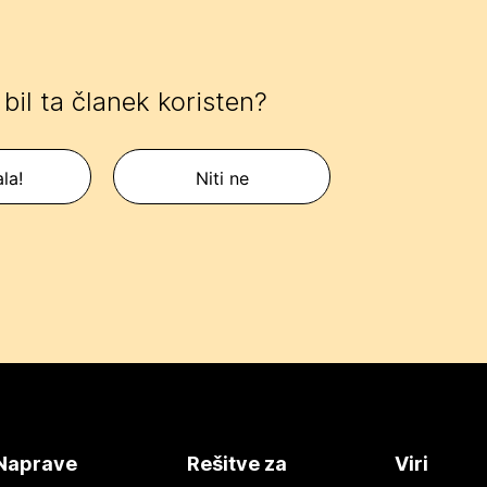
e bil ta članek koristen?
la!
Niti ne
Naprave
Rešitve za
Viri