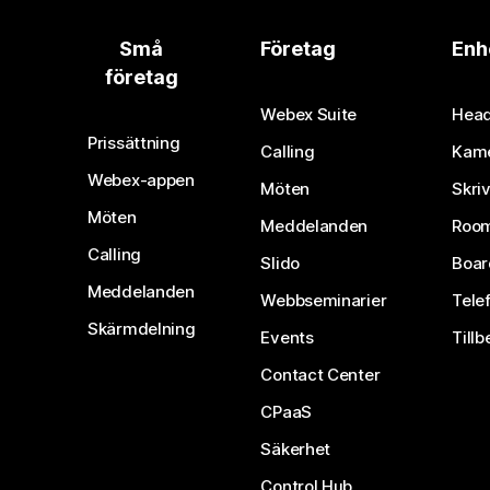
Små
Företag
Enh
företag
Webex Suite
Head
Prissättning
Calling
Kam
Webex-appen
Möten
Skri
Möten
Meddelanden
Room
Calling
Slido
Boar
Meddelanden
Webbseminarier
Tele
Skärmdelning
Events
Tillb
Contact Center
CPaaS
Säkerhet
Control Hub