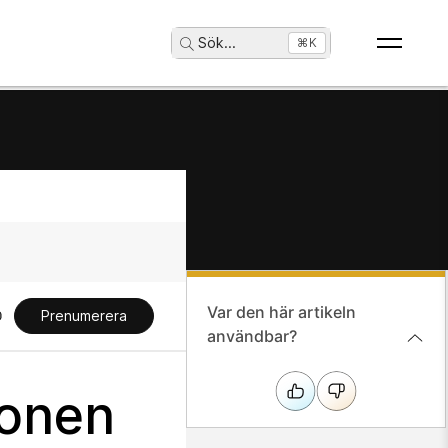
Sök
...
⌘K
Var den här artikeln
Prenumerera
användbar?
ionen