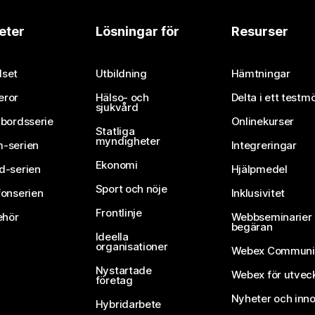
eter
Lösningar för
Resurser
set
Utbildning
Hämtningar
eror
Hälso- och
Delta i ett testm
sjukvård
vbordsserie
Onlinekurser
Statliga
myndigheter
-serien
Integreringar
Ekonomi
d-serien
Hjälpmedel
Sport och nöje
fonserien
Inklusivitet
Frontlinje
ehör
Webbseminarier 
begäran
Ideella
organisationer
Webex Communi
Nystartade
Webex för utvec
företag
Nyheter och inno
Hybridarbete