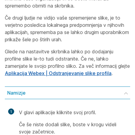
spremembo obrniti na skrbnika.
Če drugi ljudje ne vidijo vaše spremenjene slike, je to
verjetno posledica lokalnega predpomnjenja v njihovih
aplikacijah, sprememba pa se lahko drugim uporabnikom
prikaže šele po štirih urah.
Glede na nastavitve skrbnika lahko po dodajanju
profilne slike le-to tudi odstranite. Če ne, lahko
zamenjate le svojo profilno sliko. Za več informacij glejte
Aplikacija Webex | Odstranjevanje slike profila
.
Namizje
1
V glavi aplikacije kliknite svoj profil.
Če še niste dodali slike, boste v krogu videli
svoje začetnice.