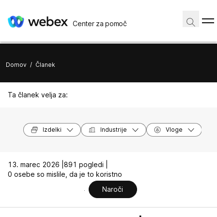
Center za pomoč
Domov
/
Članek
Ta članek velja za:
Izdelki
Industrije
Vloge
13. marec 2026 |
891 pogledi |
0 osebe so mislile, da je to koristno
Naroči