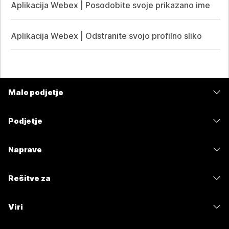
Aplikacija Webex | Posodobite svoje prikazano ime
Aplikacija Webex | Odstranite svojo profilno sliko
Malo podjetje
Cene
Podjetje
Aplikacija Webex
Webex Suite
Naprave
Meetings
Calling
Naglavne slušalke
Calling
Rešitve za
Meetings
Kamere
Sporočanje
Izobrazba
Sporočanje
Viri
Serija namizja
Skupna raba zaslona
Zdravstvena oskrba
Slido
Prenosi
Serija sobe