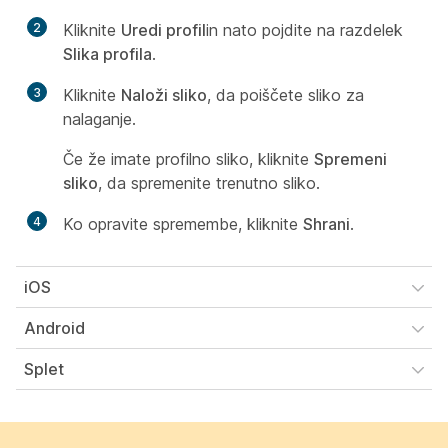
2
Kliknite
Uredi profil
in nato pojdite na razdelek
Slika profila
.
3
Kliknite
Naloži sliko
, da poiščete sliko za
nalaganje.
Če že imate profilno sliko, kliknite
Spremeni
sliko
, da spremenite trenutno sliko.
4
Ko opravite spremembe, kliknite
Shrani
.
iOS
Android
Splet