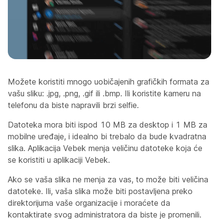
Možete koristiti mnogo uobičajenih grafičkih formata za
vašu sliku: .jpg, .png, .gif ili .bmp. Ili koristite kameru na
telefonu da biste napravili brzi selfie.
Datoteka mora biti ispod 10 MB za desktop i 1 MB za
mobilne uređaje, i idealno bi trebalo da bude kvadratna
slika. Aplikacija Vebek menja veličinu datoteke koja će
se koristiti u aplikaciji Vebek.
Ako se vaša slika ne menja za vas, to može biti veličina
datoteke. Ili, vaša slika može biti postavljena preko
direktorijuma vaše organizacije i moraćete da
kontaktirate svog administratora da biste je promenili.