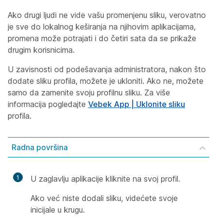
Ako drugi ljudi ne vide vašu promenjenu sliku, verovatno
je sve do lokalnog keširanja na njihovim aplikacijama,
promena može potrajati i do četiri sata da se prikaže
drugim korisnicima.
U zavisnosti od podešavanja administratora, nakon što
dodate sliku profila, možete je ukloniti. Ako ne, možete
samo da zamenite svoju profilnu sliku. Za više
informacija pogledajte
Vebek App | Uklonite sliku
profila.
Radna površina
1
U zaglavlju aplikacije kliknite na svoj profil.
Ako već niste dodali sliku, videćete svoje
inicijale u krugu.