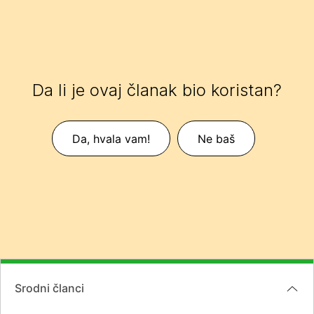
Da li je ovaj članak bio koristan?
Da, hvala vam!
Ne baš
Srodni članci