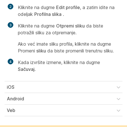
2
Kliknite na dugme
Edit profile
, a zatim idite na
odeljak
Profilna slika
.
3
Kliknite na dugme
Otpremi sliku
da biste
potražili sliku za otpremanje.
Ako već imate sliku profila, kliknite na dugme
Promeni
sliku
da biste promenili trenutnu sliku.
4
Kada izvršite izmene, kliknite na dugme
Sačuvaj
.
iOS
Android
Veb