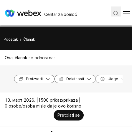
Centar za pomoć
Početak
/
Članak
Ovaj članak se odnosi na:
Proizvodi
Delatnosti
Uloge
13. март 2026. |
1500 prikaz/prikaza |
0 osobe/osoba misle da je ovo korisno
Pretplati se