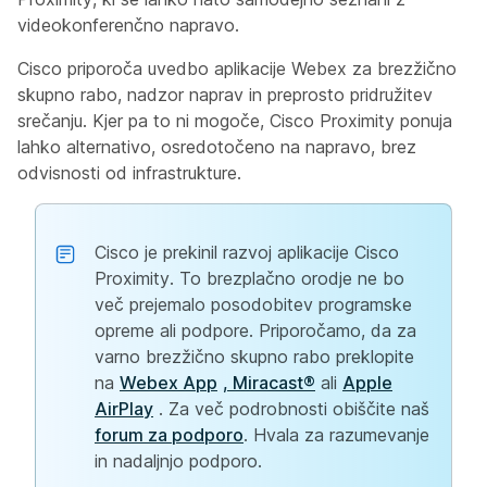
videokonferenčno napravo.
Cisco priporoča uvedbo aplikacije Webex za brezžično
skupno rabo, nadzor naprav in preprosto pridružitev
srečanju. Kjer pa to ni mogoče, Cisco Proximity ponuja
lahko alternativo, osredotočeno na napravo, brez
odvisnosti od infrastrukture.
Cisco je prekinil razvoj aplikacije Cisco
Proximity. To brezplačno orodje ne bo
več prejemalo posodobitev programske
opreme ali podpore. Priporočamo, da za
varno brezžično skupno rabo preklopite
na
Webex App
, Miracast®
ali
Apple
AirPlay
. Za več podrobnosti obiščite naš
forum za podporo
. Hvala za razumevanje
in nadaljnjo podporo.