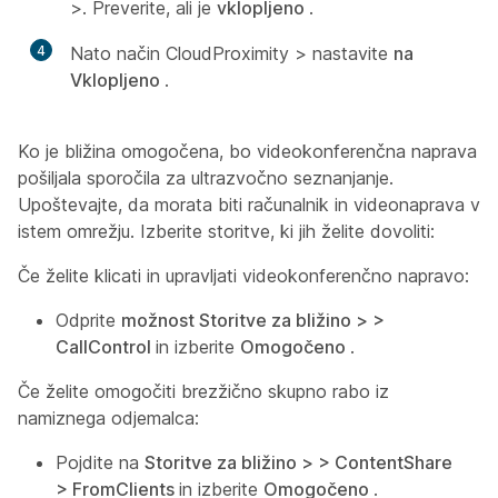
>. Preverite, ali je
vklopljeno
.
4
Nato način CloudProximity > nastavite
na
Vklopljeno
.
Ko je bližina omogočena, bo videokonferenčna naprava
pošiljala sporočila za ultrazvočno seznanjanje.
Upoštevajte, da morata biti računalnik in videonaprava v
istem omrežju. Izberite storitve, ki jih želite dovoliti:
Če želite klicati in upravljati videokonferenčno napravo:
Odprite
možnost Storitve za bližino > >
CallControl
in izberite
Omogočeno
.
Če želite omogočiti brezžično skupno rabo iz
namiznega odjemalca:
Pojdite na
Storitve za bližino > > ContentShare
> FromClients
in izberite
Omogočeno
.