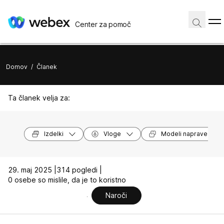
Center za pomoč
Domov
/
Članek
Ta članek velja za:
Izdelki
Vloge
Modeli naprave
29. maj 2025 |
314 pogledi |
0 osebe so mislile, da je to koristno
Naroči