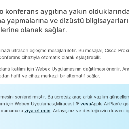
deo konferans aygıtına yakın oldukların
ma yapmalarına ve dizüstü bilgisayarlar
lerine olanak sağlar.
hazı ultrason eşleşme mesajları iletir. Bu mesajlar, Cisco Proxi
onferans cihazıyla otomatik olarak eşleştirebilir.
lantı katılımı için Webex Uygulamasının dağıtılması önerilir.
dan hafif ve cihaz merkezli bir alternatif sağlar.
mesini sonlandırmıştır. Bu ücretsiz araç artık yazılım güncelle
şım için Webex Uygulaması,Miracast
®
veya
Apple AirPlay'e
ge
k forumumuzu
ziyaret edin
. Anlayışınız ve desteğinizin devamı i