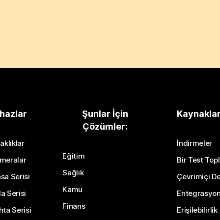
hazlar
Şunlar İçin
Kaynakla
Çözümler:
aklıklar
İndirmeler
Eğitim
meralar
Bir Test Topl
Sağlık
sa Serisi
Çevrimiçi De
Kamu
a Serisi
Entegrasyo
Finans
hta Serisi
Erişilebilirlik