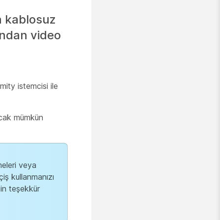
da kablosuz
ından video
mity istemcisi ile
 Ancak mümkün
meleri veya
çiş kullanmanızı
çin teşekkür