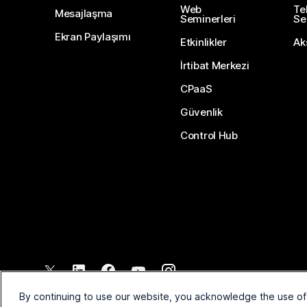
Web
Te
Mesajlaşma
Seminerleri
Ser
Ekran Paylaşımı
Etkinlikler
Ak
İrtibat Merkezi
CPaaS
Güvenlik
Control Hub
©
2026
Cisco ve/veya bağlı kuruluşları. Tüm hakları saklıdır.
By continuing to use our website, you acknowledge the use of