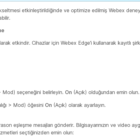
kseltmesi etkinleştirildiğinde ve optimize edilmiş Webex deneyi
bilir.
me
rak etkindir. Cihazlar için Webex Edge'i kullanarak kayıtlı şirke
> Mod) seçeneğini belirleyin.
On
(Açık) olduğundan emin olun.
nlığı > Mod) öğesini
On
(Açık) olarak ayarlayın.
ltrason eşleşme mesajları gönderir. Bilgisayarınızın ve video ayg
izmetleri seçtiğinizden emin olun: