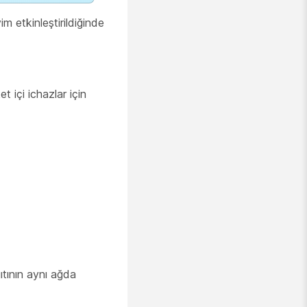
m etkinleştirildiğinde
t içi ichazlar için
ıtının aynı ağda