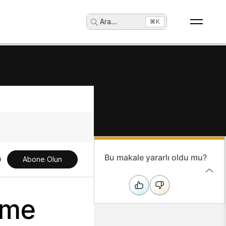
Ara
...
⌘K
Bu makale yararlı oldu mu?
Abone Olun
rme