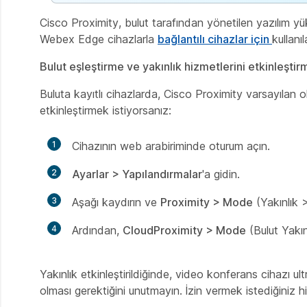
Cisco Proximity, bulut tarafından yönetilen yazılım yü
Webex Edge cihazlarla
bağlantılı cihazlar için
kullanıla
Bulut eşleştirme ve yakınlık hizmetlerini etkinleştir
Buluta kayıtlı cihazlarda, Cisco Proximity varsayılan ola
etkinleştirmek istiyorsanız:
1
Cihazının web arabiriminde oturum açın.
2
Ayarlar > Yapılandırmalar
'a gidin.
3
Aşağı kaydırın ve
Proximity > Mode
(Yakınlık 
4
Ardından,
CloudProximity > Mode
(Bulut Yakı
Yakınlık etkinleştirildiğinde, video konferans cihazı u
olması gerektiğini unutmayın. İzin vermek istediğiniz h