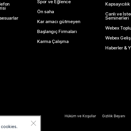
Spor ve Eğlence
lefon
Kapsayıcılık
isi
Ön saha
Canlı ve İst
sesuarlar
Seminerleri
Kar amacı gütmeyen
Webex Topl
Başlangıç Firmaları
Webex Gelişti
Karma Çalışma
Haberler & Ye
Hüküm ve Koşullar
Gizlilik Beyanı
 cookies.