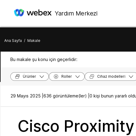
Yardım Merkezi
Ana Sayfa
/
Makale
Bu makale şu konu için geçerlidir:
Ürünler
Roller
Cihaz modelleri
29 Mayıs 2025 |
636 görüntüleme(ler) |
0 kişi bunun yararlı o
Cisco Proximity