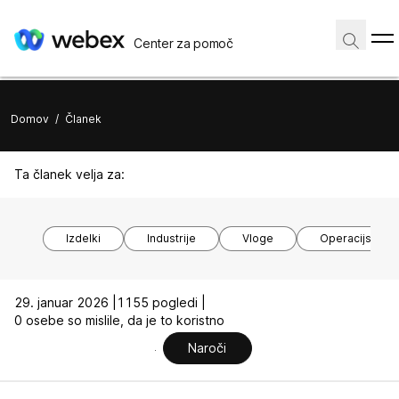
Center za pomoč
Domov
/
Članek
Ta članek velja za:
Izdelki
Industrije
Vloge
Operacijski si
29. januar 2026 |
1155 pogledi |
0 osebe so mislile, da je to koristno
Naroči