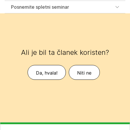
Posnemite spletni seminar
Ali je bil ta članek koristen?
Da, hvala!
Niti ne