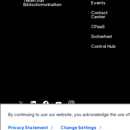
Teilen von
Events
Bildschirminhalten
Contact
Center
CPaaS
Sicherheit
Control Hub
©
2026
Cisco und/oder Partnerunternehmen. Alle Rechte vorbehal
By continuing to use our website, you acknowledge the use of
Privacy Statement
Change Settings