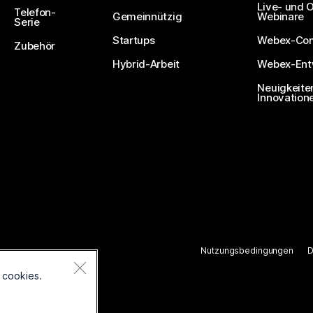
Live- und
Telefon-
Gemeinnützig
Webinare
Serie
Startups
Webex-Co
Zubehör
Hybrid-Arbeit
Webex-Entw
Neuigkeite
Innovation
Nutzungsbedingungen
D
ten.
 cookies.