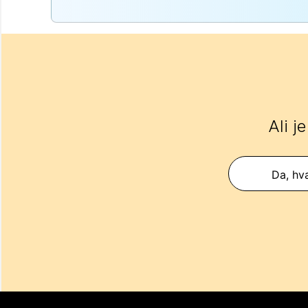
Ali j
Da, hva