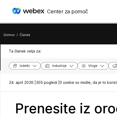
Center za pomoč
Domov
/
Članek
Ta članek velja za:
Izdelki
Industrije
Vloge
24. april 2026 |
305 pogledi |
0 osebe so mislile, da je to koris
Prenesite iz oro