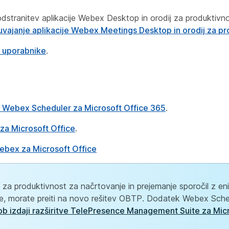
 odstranitev aplikacije Webex Desktop in orodij za produktivn
uvajanje aplikacije Webex Meetings Desktop in orodij za pr
a uporabnike
.
m Webex Scheduler za Microsoft Office 365
.
za Microsoft Office
.
ebex za Microsoft Office
a za produktivnost za načrtovanje in prejemanje sporočil z 
ve, morate preiti na novo rešitev OBTP. Dodatek Webex Sche
b izdaji razširitve TelePresence Management Suite za Mic