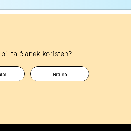
e bil ta članek koristen?
la!
Niti ne