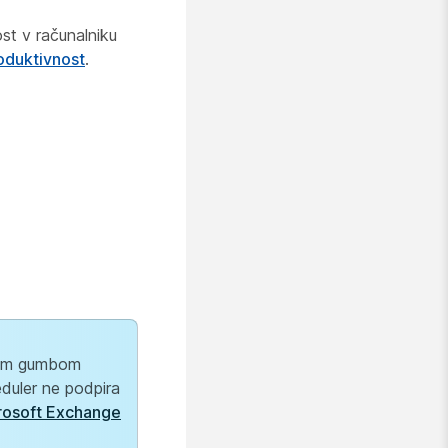
ost v računalniku
oduktivnost
.
enim gumbom
duler ne podpira
rosoft Exchange