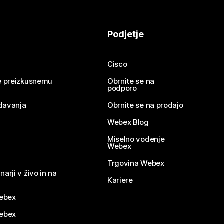
Podjetje
Cisco
se preizkusnemu
Obrnite se na
podporo
davanja
Obrnite se na prodajo
Webex Blog
Miselno vodenje
Webex
Trgovina Webex
narji v živo in na
Kariere
ebex
Webex