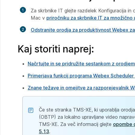
Za skrbnike IT glejte razdelek
Konfiguracija in
Mac
v
priročniku za skrbnike IT za množično 
Odstranite orodja za produktivnost Webex z
Kaj storiti naprej:
Načrtujte in se pridružite sestankom z orodje
Primerjava funkcij programa Webex Scheduler 
Znane težave in omejitve za razporejevalnik W
Če ste stranka TMS-XE, ki uporablja orodj
(OBTP) za lokalno upravljane video napra
TMS-XE. Za več informacij glejte
opombe o
5.13
.