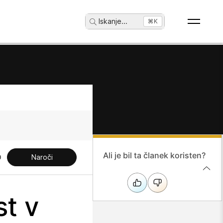
Iskanje
...
⌘K
Ali je bil ta članek koristen?
Naroči
st v