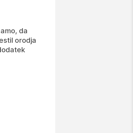
čamo, da
stil orodja
 dodatek