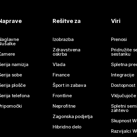
Naprave
Rešitve za
Viri
Naglavne
Izobrazba
Prenosi
slušalke
Zdravstvena
Pridružite 
Kamere
oskrba
sestanku
Serija namizja
Vlada
Spletna pre
Serija sobe
Finance
Integracije
Serija plošče
Šport in zabava
Dostopnost
Serija telefona
Frontline
Vključujoče
Pripomočki
Neprofitne
Spletni semi
zahtevo
Zagonska podjetja
Skupnost W
Hibridno delo
Razvijalci 