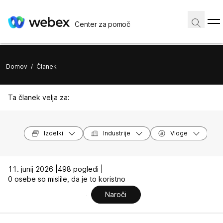
Center za pomoč
Domov
/
Članek
Ta članek velja za:
Izdelki
Industrije
Vloge
11. junij 2026 |
498 pogledi |
0 osebe so mislile, da je to koristno
Naroči