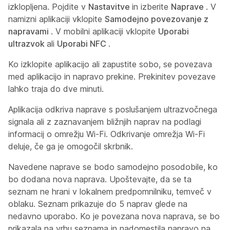
izklopljena. Pojdite v
Nastavitve
in izberite
Naprave
. V
namizni aplikaciji vklopite
Samodejno povezovanje z
napravami
. V mobilni aplikaciji vklopite
Uporabi
ultrazvok
ali
Uporabi NFC
.
Ko izklopite aplikacijo ali zapustite sobo, se povezava
med aplikacijo in napravo prekine. Prekinitev povezave
lahko traja do dve minuti.
Aplikacija odkriva naprave s poslušanjem ultrazvočnega
signala ali z zaznavanjem bližnjih naprav na podlagi
informacij o omrežju Wi-Fi. Odkrivanje omrežja Wi-Fi
deluje, če ga je omogočil skrbnik.
Navedene naprave se bodo samodejno posodobile, ko
bo dodana nova naprava. Upoštevajte, da se ta
seznam ne hrani v lokalnem predpomnilniku, temveč v
oblaku. Seznam prikazuje do 5 naprav glede na
nedavno uporabo. Ko je povezana nova naprava, se bo
prikazala na vrhu seznama in nadomestila napravo na