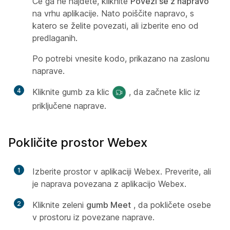
Če ga ne najdete, kliknite
Poveži se z napravo
na vrhu aplikacije. Nato poiščite napravo, s
katero se želite povezati, ali izberite eno od
predlaganih.
Po potrebi vnesite kodo, prikazano na zaslonu
naprave.
4
Kliknite gumb za klic
, da začnete klic iz
priključene naprave.
Pokličite prostor Webex
1
Izberite prostor v aplikaciji Webex. Preverite, ali
je naprava povezana z aplikacijo Webex.
2
Kliknite zeleni
gumb Meet
, da pokličete osebe
v prostoru iz povezane naprave.