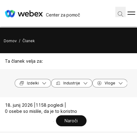
Center za pomoč
Domov
/
Članek
Ta članek velja za:
Izdelki
Industrije
Vloge
18. junij 2026 |
1158 pogledi |
0 osebe so mislile, da je to koristno
Naroči