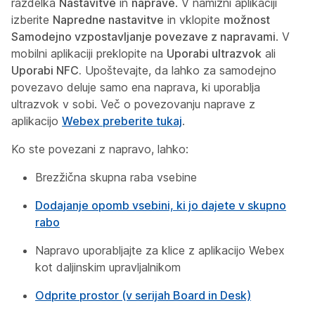
razdelka
Nastavitve
in
naprave
. V namizni aplikaciji
izberite
Napredne nastavitve
in vklopite
možnost
Samodejno vzpostavljanje povezave z napravami
. V
mobilni aplikaciji preklopite na
Uporabi ultrazvok
ali
Uporabi NFC.
Upoštevajte, da lahko za samodejno
povezavo deluje samo ena naprava, ki uporablja
ultrazvok v sobi. Več o povezovanju naprave z
aplikacijo
Webex preberite tukaj
.
Ko ste povezani z napravo, lahko:
Brezžična skupna raba vsebine
Dodajanje opomb vsebini, ki jo dajete v skupno
rabo
Napravo uporabljajte za klice z aplikacijo Webex
kot daljinskim upravljalnikom
Odprite prostor (v serijah Board in Desk)