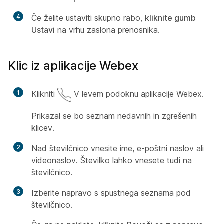
4
Če želite ustaviti skupno rabo,
kliknite gumb
Ustavi
na vrhu zaslona prenosnika.
Klic iz aplikacije Webex
1
Klikniti
V levem podoknu aplikacije Webex.
Prikazal se bo seznam nedavnih in zgrešenih
klicev.
2
Nad številčnico vnesite ime, e-poštni naslov ali
videonaslov. Številko lahko vnesete tudi na
številčnico.
3
Izberite napravo s spustnega seznama pod
številčnico.