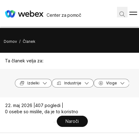
Center za pomoč
Domov
/
Članek
Ta članek velja za:
Izdelki
Industrije
Vloge
22. maj 2026 |
407 pogledi |
0 osebe so mislile, da je to koristno
Naroči