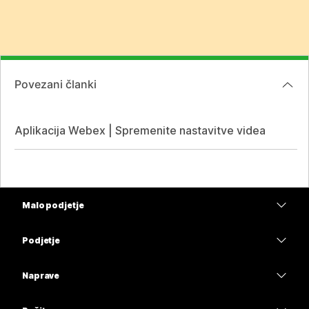
Povezani članki
Aplikacija Webex | Spremenite nastavitve videa
Malo podjetje
Cene
Podjetje
Aplikacija Webex
Webex Suite
Naprave
Meetings
Calling
Naglavne slušalke