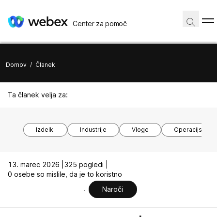
Center za pomoč
Domov
/
Članek
Ta članek velja za:
Izdelki
Industrije
Vloge
Operacijski si
13. marec 2026 |
325 pogledi |
0 osebe so mislile, da je to koristno
Naroči