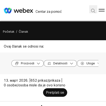
Centar za pomoć
Početak
/
Članak
Ovaj članak se odnosi na:
Proizvodi
Delatnosti
Uloge
13. март 2026. |
652 prikaz/prikaza |
0 osobe/osoba misle da je ovo korisno
Pretplati se