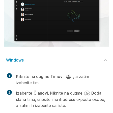
Windows
1
Kliknite
na dugme Timovi
, a zatim
izaberite tim.
2
Izaberite
Članovi
, kliknite na dugme
Dodaj
člana
tima, unesite ime ili adresu e-pošte osobe,
a zatim ih izaberite sa liste.