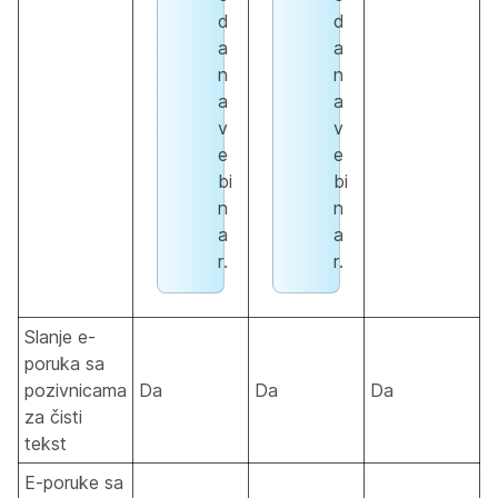
d
d
a
a
n
n
a
a
v
v
e
e
bi
bi
n
n
a
a
r.
r.
Slanje e-
poruka sa
pozivnicama
Da
Da
Da
za čisti
tekst
E-poruke sa