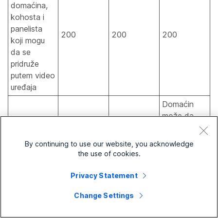
domaćina,
kohosta i
panelista
200
200
200
koji mogu
da se
pridruže
putem video
uređaja
Domaćin
može da
odluči da li
svi učesnici
By continuing to use our website, you acknowledge
Samo
Samo
mogu da
the use of cookies.
domaćin,
domaćin,
pregledaju
kohostovi i
kohostovi i
listu
Privacy Statement
Ko može da
panelisti
panelisti
učesnika ili
vidi listu
Change Settings
mogu da
mogu da
samo da
učesnika
pregledaju
pregledaju
dozvole