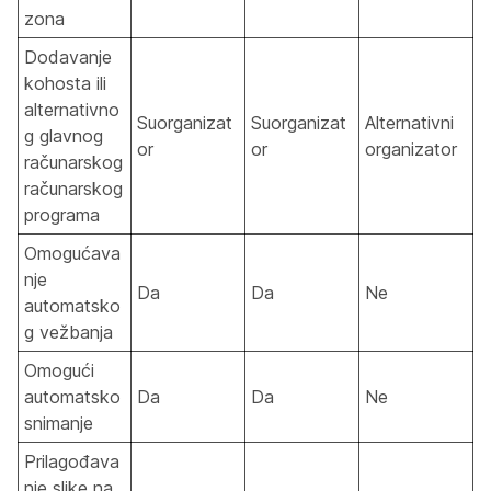
zona
Dodavanje
kohosta ili
alternativno
Suorganizat
Suorganizat
Alternativni
g glavnog
or
or
organizator
računarskog
računarskog
programa
Omogućava
nje
Da
Da
Ne
automatsko
g vežbanja
Omogući
automatsko
Da
Da
Ne
snimanje
Prilagođava
nje slike na