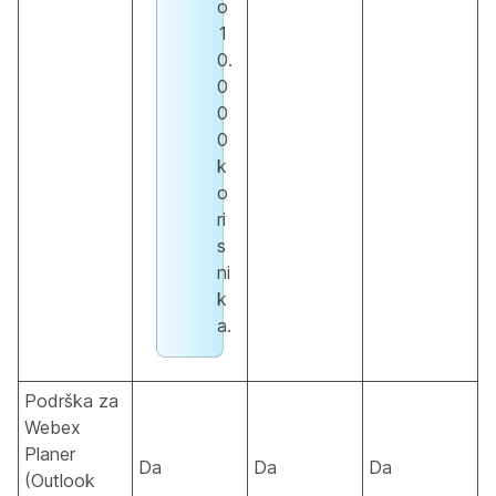
o
1
0.
0
0
0
k
o
ri
s
ni
k
a.
Podrška za
Webex
Planer
Da
Da
Da
(Outlook