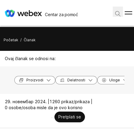
Centar za pomoć
Početak
/
Članak
Ovaj članak se odnosi na:
Proizvodi
Delatnosti
Uloge
29. новембар 2024. |
1260 prikaz/prikaza |
0 osobe/osoba misle da je ovo korisno
Pretplati se