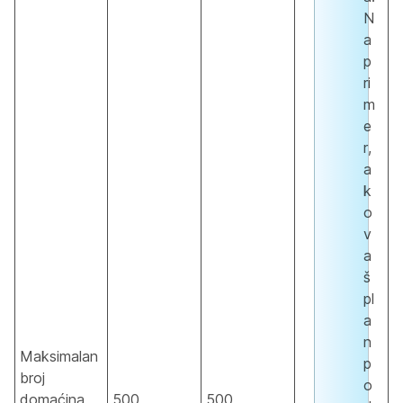
N
a
p
ri
m
e
r,
a
k
o
v
a
š
pl
a
n
Maksimalan
p
broj
o
domaćina,
500
500