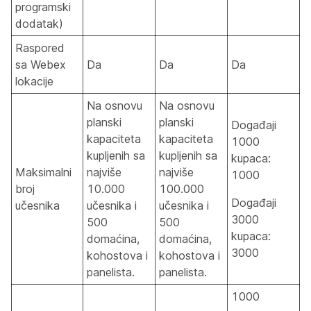
programski
dodatak)
Raspored
sa Webex
Da
Da
Da
lokacije
Na osnovu
Na osnovu
planski
planski
Događaji
kapaciteta
kapaciteta
1000
kupljenih sa
kupljenih sa
kupaca:
Maksimalni
najviše
najviše
1000
broj
10.000
100.000
Događaji
učesnika
učesnika i
učesnika i
3000
500
500
kupaca:
domaćina,
domaćina,
3000
kohostova i
kohostova i
panelista.
panelista.
1000