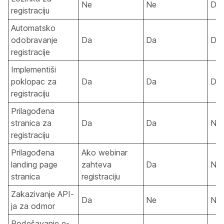
Ne
Ne
Da
registraciju
Automatsko
odobravanje
Da
Da
Da
registracije
Implementiši
poklopac za
Da
Da
Da
registraciju
Prilagođena
stranica za
Da
Da
Ne
registraciju
Prilagođena
Ako webinar
landing page
zahteva
Da
Ne
stranica
registraciju
Zakazivanje API-
Da
Ne
Ne
ja za odmor
Podešavanje e-