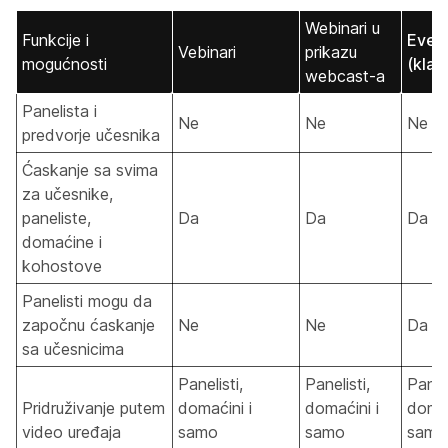
Webinari u
Funkcije i
Even
Vebinari
prikazu
mogućnosti
(klas
webcast-a
Panelista i
Ne
Ne
Ne
predvorje učesnika
Ćaskanje sa svima
za učesnike,
paneliste,
Da
Da
Da
domaćine i
kohostove
Panelisti mogu da
započnu ćaskanje
Ne
Ne
Da
sa učesnicima
Panelisti,
Panelisti,
Paneli
Pridruživanje putem
domaćini i
domaćini i
domać
video uređaja
samo
samo
samo