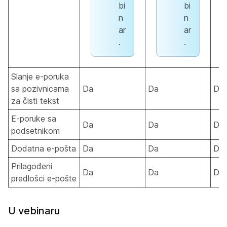
bi
bi
n
n
ar
ar
.
.
Slanje e-poruka
sa pozivnicama
Da
Da
Da
za čisti tekst
E-poruke sa
Da
Da
Da
podsetnikom
Dodatna e-pošta
Da
Da
Da
Prilagođeni
Da
Da
Da
predlošci e-pošte
U vebinaru