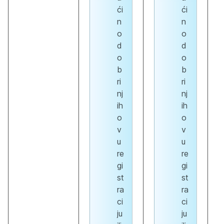
ći
ći
n
n
o
o
d
d
o
o
b
b
ri
ri
nj
nj
ih
ih
o
o
v
v
u
u
re
re
gi
gi
st
st
ra
ra
ci
ci
ju
ju