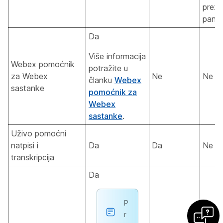
preze
panel
Da
Više informacija
Webex pomoćnik
potražite u
za Webex
Ne
Ne
članku
Webex
sastanke
pomoćnik za
Webex
sastanke
.
Uživo pomoćni
natpisi i
Da
Da
Ne
transkripcija
Da
P
r