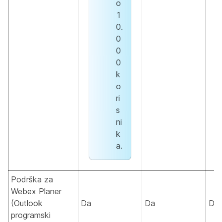
o
1
0.
0
0
0
k
o
ri
s
ni
k
a.
Podrška za
Webex Planer
(Outlook
Da
Da
Da
programski