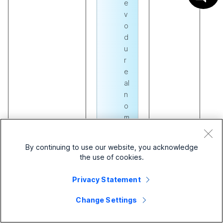
e
v
o
d
u
r
e
al
n
o
m
v
r
By continuing to use our website, you acknowledge
e
the use of cookies.
m
e
Privacy Statement
n
u
Change Settings
ni
je