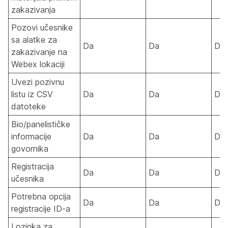
zakazivanja
Pozovi učesnike
sa alatke za
Da
Da
Da
zakazivanje na
Webex lokaciji
Uvezi pozivnu
listu iz CSV
Da
Da
Da
datoteke
Bio/panelističke
informacije
Da
Da
Da
govornika
Registracija
Da
Da
Da
učesnika
Potrebna opcija
Da
Da
Da
registracije ID-a
Lozinka za