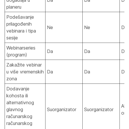
događaja u
Da
Da
Da
planeru
Podešavanje
prilagođenih
Ne
Ne
Da
vebinara i tipa
sesije
Webinarseries
Da
Da
Da
(program)
Zakažite vebinar
u više vremenskih
Da
Da
Da
zona
Dodavanje
kohosta ili
alternativnog
Alte
glavnog
Suorganizator
Suorganizator
org
računarskog
računarskog