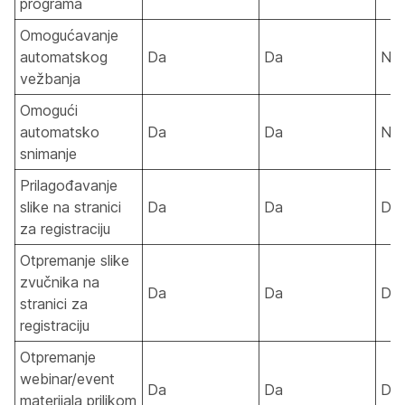
programa
Omogućavanje
automatskog
Da
Da
Ne
vežbanja
Omogući
automatsko
Da
Da
Ne
snimanje
Prilagođavanje
slike na stranici
Da
Da
Da
za registraciju
Otpremanje slike
zvučnika na
Da
Da
Da
stranici za
registraciju
Otpremanje
webinar/event
Da
Da
Da
materijala prilikom