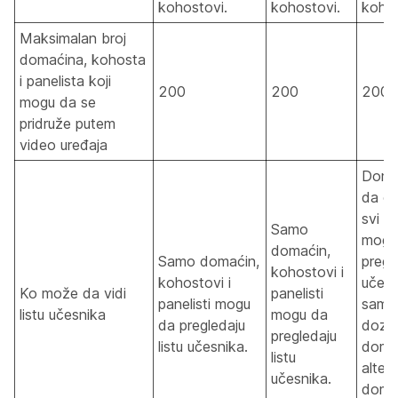
kohostovi.
kohostovi.
kohos
Maksimalan broj
domaćina, kohosta
i panelista koji
200
200
200
mogu da se
pridruže putem
video uređaja
Doma
da odl
svi u
Samo
mogu
domaćin,
Samo domaćin,
pregle
kohostovi i
kohostovi i
učesni
Ko može da vidi
panelisti
panelisti mogu
samo
listu učesnika
mogu da
da pregledaju
dozv
pregledaju
listu učesnika.
doma
listu
alter
učesnika.
doma