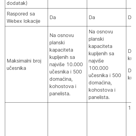
dodatak)
Raspored sa
Da
Da
Da
Webex lokacije
Na osnovu
Na osnovu
planski
planski
kapaciteta
kapaciteta
Dog
kupljenih sa
kupljenih sa
kup
Maksimalni broj
najviše
najviše 10.000
učesnika
100.000
Dog
učesnika i 500
učesnika i 500
kup
domaćina,
domaćina,
kohostova i
kohostova i
panelista.
panelista.
10