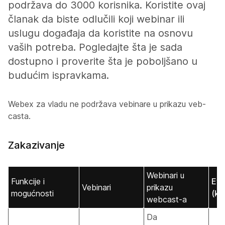
podržava do 3000 korisnika. Koristite ovaj
članak da biste odlučili koji webinar ili
uslugu događaja da koristite na osnovu
vaših potreba. Pogledajte šta je sada
dostupno i proverite šta je poboljšano u
budućim ispravkama.
Webex za vladu ne podržava vebinare u prikazu veb-
casta.
Zakazivanje
Webinari u
Funkcije i
Eve
Vebinari
prikazu
mogućnosti
(kl
webcast-a
Da