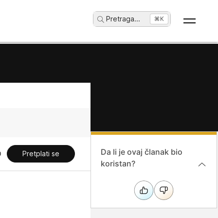
Pretraga
...
⌘K
Da li je ovaj članak bio
Pretplati se
koristan?