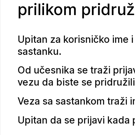
prilikom pridru
Upitan za korisničko ime 
sastanku.
Od učesnika se traži prij
vezu da biste se pridružili
Veza sa sastankom traži in
Upitan da se prijavi kada