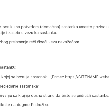
 e-poruku sa potvrdom (domaćina) sastanka umesto poziva u
cije i zasebnu vezu ka sastanku.
 zbog prelamanja reči čineći vezu nevažećom.
sastanku:
na kojoj se hostuje sastanak. (Primer: https://SITENAME.web
Pregledanje sastanaka".
živanje
sa krajnje desne strane da biste se pridružili sastanku
liknite na
dugme
Pridruži se.