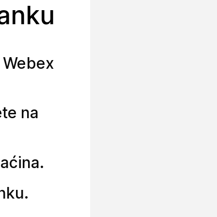
tanku
ja Webex
ete na
maćina.
nku.