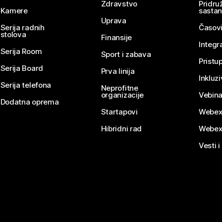
Zdravstvo
Pridru
Kamere
sasta
Uprava
Serija radnih
Časovi
stolova
Finansije
Integr
Serija Room
Sport i zabava
Pristu
Serija Board
Prva linija
Inkluz
Serija telefona
Neprofitne
organizacije
Vebina
Dodatna oprema
Startapovi
Webex
Hibridni rad
Webex
Vesti i