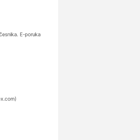
česnika. E-poruka
ex.com)
.