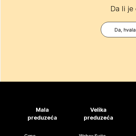
Da li je
Da, hvala
Mala
Velika
preduzeća
preduzeća
Cene
Webex Suite