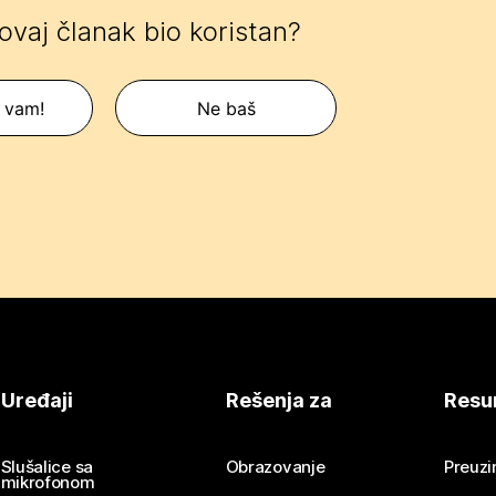
 ovaj članak bio koristan?
 vam!
Ne baš
Uređaji
Rešenja za
Resu
Slušalice sa
Obrazovanje
Preuz
mikrofonom