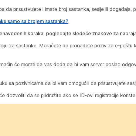
da prisustvujete i imate broj sastanka, sesije ili događaja, p
nku samo sa brojem sastanka?
enavedenih koraka, pogledajte sledeće znakove za nabrajan
iju za sastanke. Moraćete da pronađete poziv za e-poštu ko
, domaćin će morati da vas doda da bi vam server poslao odgo
ku sa pozivnicama da bi vam omogućili da prisustvujete sesij
dozvoliti da se pridružite ako se ID-ovi registracije koriste z