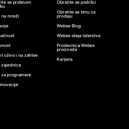
žite se probnom
Obratite se podršci
nku
Obratite se timu za
 na mreži
prodaju
acije
Webex Blog
pačnost
Webex ideja liderstva
ivnost
Prodavnica Webex
proizvoda
ri uživo i na zahtev
Karijera
 zajednica
 za programere
 inovacije