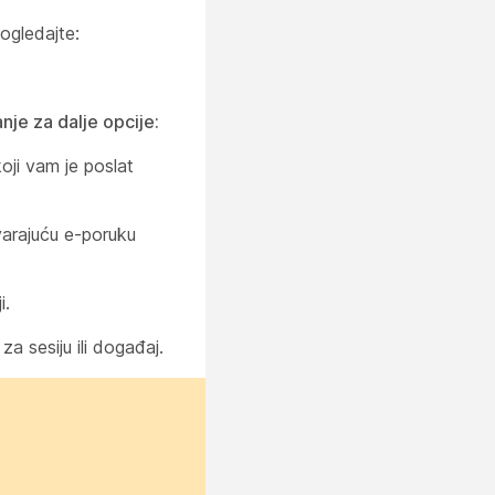
ogledajte:
je za dalje opcije:
ji vam je poslat
varajuću e-poruku
i.
a sesiju ili događaj.