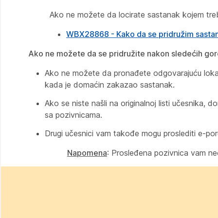
Ako ne možete da locirate sastanak kojem treba 
WBX28868 - Kako da se pridružim sasta
Ako ne možete da se pridružite nakon sledećih gor
Ako ne možete da pronađete odgovarajuću lokac
kada je domaćin zakazao sastanak.
Ako se niste našli na originalnoj listi učesnika
sa pozivnicama.
Drugi učesnici vam takođe mogu proslediti e-poru
Napomena
: Prosleđena pozivnica vam neće 