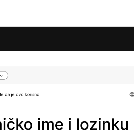
e da je ovo korisno
ičko ime i lozinku