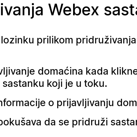
živanja Webex sas
i lozinku prilikom pridruživan
avljivanje domaćina kada klikn
 sastanku koji je u toku.
formacije o prijavljivanju do
 pokušava da se pridruži sasta