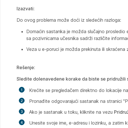
Izazvati:
Do ovog problema može doći iz sledećih razloga:
Domaćin sastanka je možda slučajno prosledio
sa pozivnicama učesnika sadrži različite informa
Veza u e-poruci je možda prekinuta ili skraćena
Rešenje:
Sledite dolenavedene korake da biste se pridružili 
Krećite se pregledačem direktno do lokacije 
Pronađite odgovarajući sastanak na stranici "
Ako je sastanak u toku, kliknite na vezu
Pridru
Unesite svoje ime, e-adresu i lozinku, a zatim k