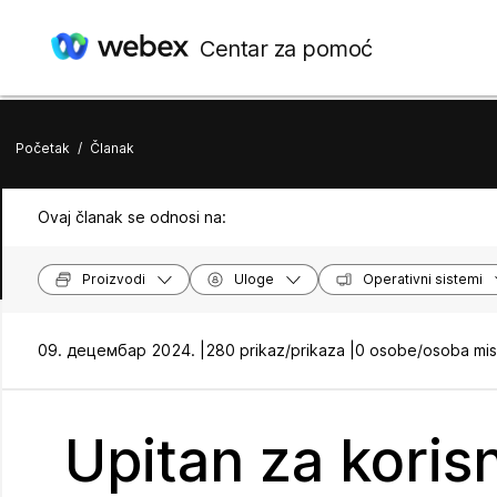
Centar za pomoć
Početak
/
Članak
Ovaj članak se odnosi na:
Proizvodi
Uloge
Operativni sistemi
09. децембар 2024. |
280 prikaz/prikaza |
0 osobe/osoba misl
Upitan za korisn