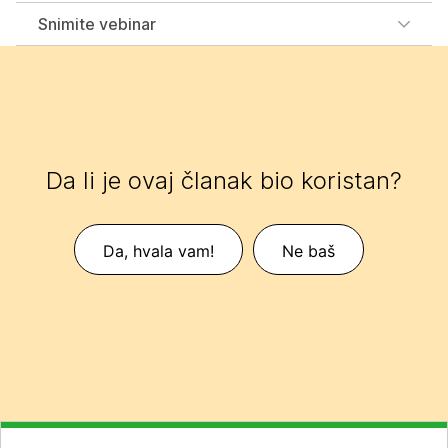
Snimite vebinar
Da li je ovaj članak bio koristan?
Da, hvala vam!
Ne baš