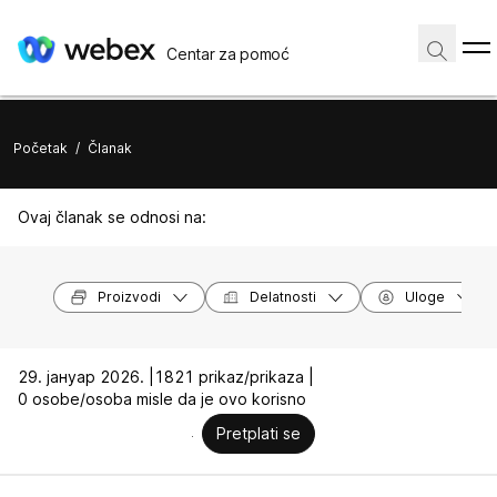
Centar za pomoć
Početak
/
Članak
Ovaj članak se odnosi na:
Proizvodi
Delatnosti
Uloge
29. јануар 2026. |
1821 prikaz/prikaza |
0 osobe/osoba misle da je ovo korisno
Pretplati se