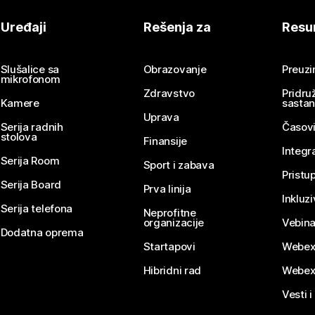
Uređaji
Rešenja za
Resu
Slušalice sa
Obrazovanje
Preuz
mikrofonom
Zdravstvo
Pridru
Kamere
sasta
Uprava
Serija radnih
Časovi
stolova
Finansije
Integr
Serija Room
Sport i zabava
Pristu
Serija Board
Prva linija
Inkluz
Serija telefona
Neprofitne
organizacije
Vebina
Dodatna oprema
Startapovi
Webex
Hibridni rad
Webex
Vesti i