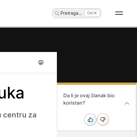
Pretraga
...
Ctrl K
uka
Da li je ovaj članak bio
koristan?
 centru za