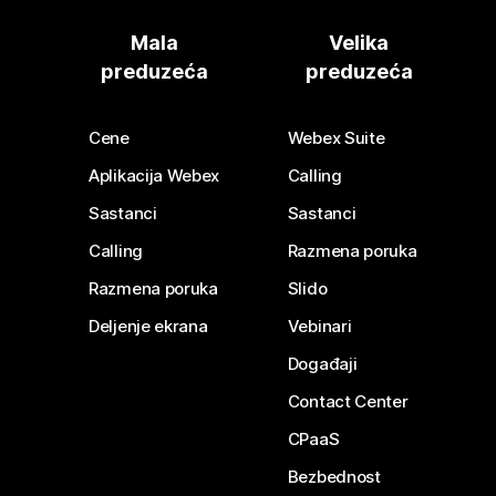
Mala
Velika
preduzeća
preduzeća
Cene
Webex Suite
Aplikacija Webex
Calling
Sastanci
Sastanci
Calling
Razmena poruka
Razmena poruka
Slido
Deljenje ekrana
Vebinari
Događaji
Contact Center
CPaaS
Bezbednost