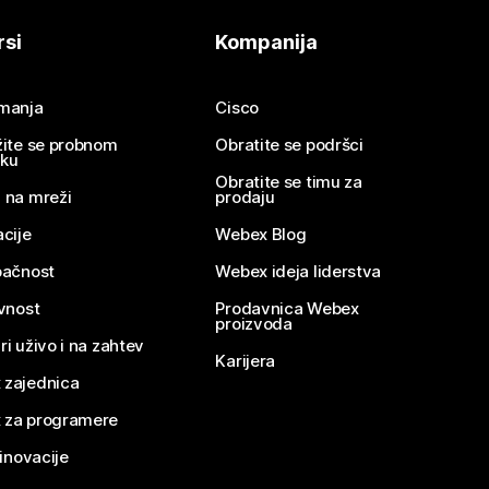
rsi
Kompanija
imanja
Cisco
žite se probnom
Obratite se podršci
nku
Obratite se timu za
 na mreži
prodaju
acije
Webex Blog
pačnost
Webex ideja liderstva
ivnost
Prodavnica Webex
proizvoda
ri uživo i na zahtev
Karijera
 zajednica
 za programere
 inovacije