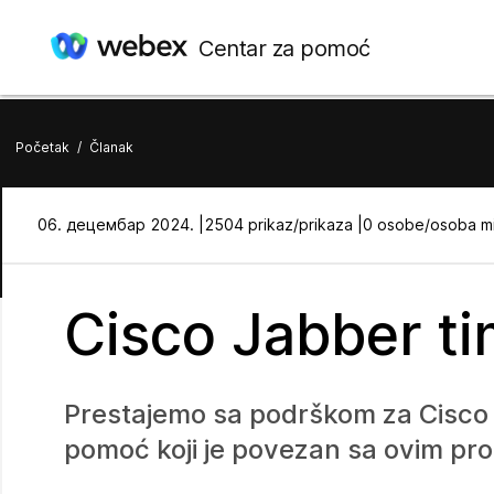
Centar za pomoć
Početak
/
Članak
06. децембар 2024. |
2504 prikaz/prikaza |
0 osobe/osoba mi
Cisco Jabber t
Prestajemo sa podrškom za Cisco
pomoć koji je povezan sa ovim pro