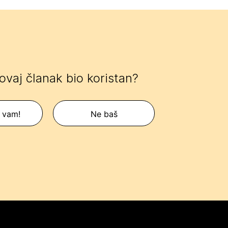
 ovaj članak bio koristan?
 vam!
Ne baš