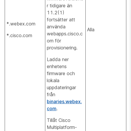
r tidigare än
11.2(1)
fortsätter att
*.webex.com
använda
Alla
webapps.cisco.c
*.cisco.com
om för
provisionering.
Ladda ner
enhetens
firmware och
lokala
uppdateringar
från
binaries.webex.
com
.
Tillåt Cisco
Multiplatform-