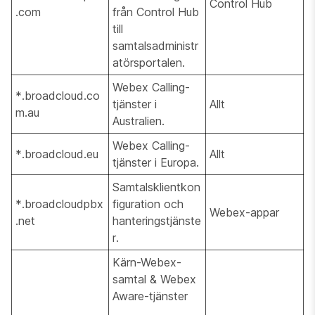
Control Hub
.com
från Control Hub
till
samtalsadministr
atörsportalen.
Webex Calling-
*.broadcloud.co
tjänster i
Allt
m.au
Australien.
Webex Calling-
*.broadcloud.eu
Allt
tjänster i Europa.
Samtalsklientkon
*.broadcloudpbx
figuration och
Webex-appar
.net
hanteringstjänste
r.
Kärn-Webex-
samtal & Webex
Aware-tjänster