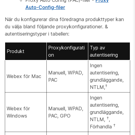
Proxy Auto Config (PAC)-filer -
Proxy
Auto-Config-filer
När du konfigurerar dina föredragna produkttyper kan
du välja bland följande proxykonfigurationer. &
autentiseringstyper i tabellen:
Proxykonfigurati
Typ av
Produkt
on
autentisering
Ingen
Manuell, WPAD,
autentisering,
Webex för Mac
PAC
grundläggande,
†
NTLM,
Ingen
autentisering,
Webex för
Manuell, WPAD,
grundläggande,
Windows
PAC, GPO
†
NTLM,
,
†
Förhandla