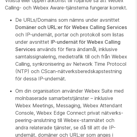
Vitlista eller öppen åtkomst till följande så att Webex
Calling- och Webex Aware-tjänsterna fungerar korrekt.
De URLs/Domains som nämns under avsnittet
Domäner och URL:er för Webex Calling Services
och IP-undernät, portar och protokoll som listas
under avsnittet
IP-undernät för Webex Calling
Services
används för flera ändamål, inklusive
samtalssignalering, medietrafik till och från Webex
Calling, synkronisering av Network Time Protocol
(NTP) och CScan-nätverksberedskapstestning
för dessa IP-undernät.
Om din organisation använder Webex Suite med
molnbaserade samarbetstjänster – inklusive
Webex Meetings, Messaging, Webex Attendant
Console, Webex Edge Connect privat nätverks-
peering-anslutning till Webex-stamnätet och
andra relaterade tjänster, se då till att de IP-
undernät, domäner och URL:er som anges i