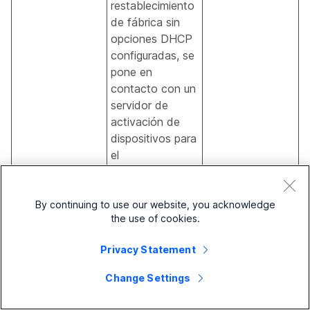
restablecimiento
de fábrica sin
opciones DHCP
configuradas, se
pone en
contacto con un
servidor de
activación de
dispositivos para
el
aprovisionamient
o automático.
Los teléfonos
By continuing to use our website, you acknowledge
the use of cookies.
nuevos usan
activate.cisco.co
Privacy Statement
m y los
*.webex.com
teléfonos con
Todos
Change Settings
una versión de
*.cisco.com
firmware anterior