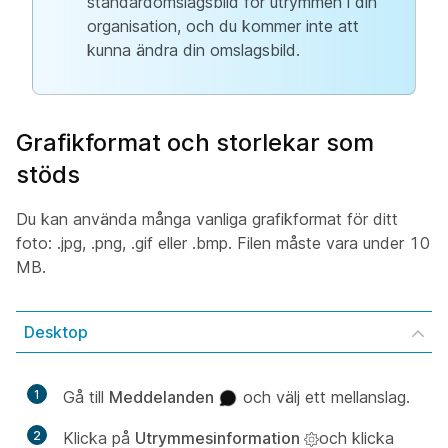
standardomslagsbild för utrymmen i din
organisation, och du kommer inte att
kunna ändra din omslagsbild.
Grafikformat och storlekar som
stöds
Du kan använda många vanliga grafikformat för ditt
foto: .jpg, .png, .gif eller .bmp. Filen måste vara under 10
MB.
Desktop
1
Gå till
Meddelanden
och välj ett mellanslag.
2
Klicka på
Utrymmesinformation
och klicka