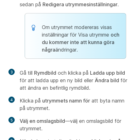
sedan på
Redigera utrymmesinställningar
.
Om utrymmet modereras visas
inställningar för Visa utrymme
och
du kommer inte att kunna göra
några
ändringar.
3
Gå till
Rymdbild
och klicka på
Ladda upp bild
för att ladda upp en ny bild eller
Ändra bild
för
att ändra en befintlig rymdbild.
4
Klicka på
utrymmets namn för
att byta namn
på utrymmet.
5
Välj en omslagsbild
—välj en omslagsbild för
utrymmet.