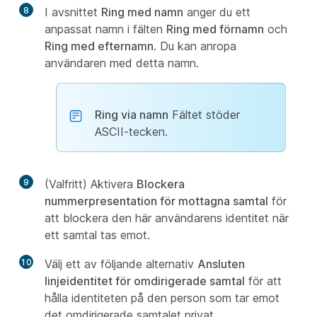
8
I avsnittet
Ring med namn
anger du ett
anpassat namn i fälten
Ring med förnamn
och
Ring med efternamn
. Du kan anropa
användaren med detta namn.
Ring via namn
Fältet stöder
ASCII-tecken.
9
(Valfritt) Aktivera
Blockera
nummerpresentation för mottagna samtal
för
att blockera den här användarens identitet när
ett samtal tas emot.
10
Välj ett av följande alternativ
Ansluten
linjeidentitet för omdirigerade samtal
för att
hålla identiteten på den person som tar emot
det omdirigerade samtalet privat.