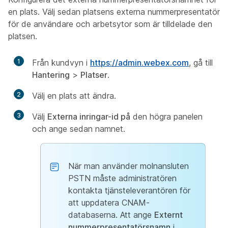
en plats. Välj sedan platsens externa nummerpresentatör
för de användare och arbetsytor som är tilldelade den
platsen.
1
Från kundvyn i
https://admin.webex.com
, gå till
Hantering
>
Platser
.
2
Välj en plats att ändra.
3
Välj
Externa inringar-id på
den högra panelen
och ange sedan namnet.
När man använder molnansluten
PSTN måste administratören
kontakta tjänsteleverantören för
att uppdatera CNAM-
databaserna. Att ange
Externt
nummerpresentatörsnamn
i