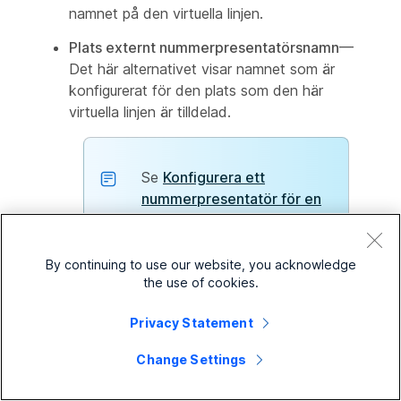
namnet på den virtuella linjen.
Plats externt nummerpresentatörsnamn
—
Det här alternativet visar namnet som är
konfigurerat för den plats som den här
virtuella linjen är tilldelad.
Se
Konfigurera ett
nummerpresentatör för en
plats
för steg om hur du
anger namnet för en platss
nummerpresentatör.
By continuing to use our website, you acknowledge
the use of cookies.
Annat externt nummerpresentatörsnamn
—
Privacy Statement
Det här alternativet visar namnet som anges
i det här fältet.
Change Settings