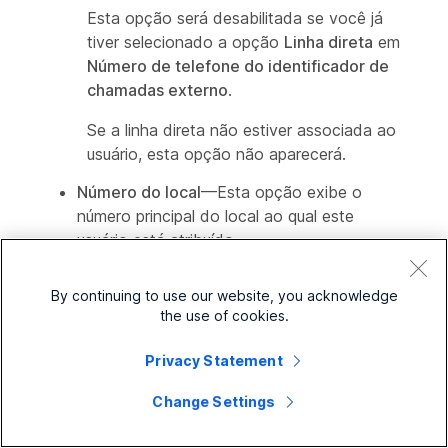
Esta opção será desabilitada se você já
tiver selecionado a opção
Linha direta
em
Número de telefone do identificador de
chamadas externo
.
Se a linha direta não estiver associada ao
usuário, esta opção não aparecerá.
Número do local
—Esta opção exibe o
número principal do local ao qual este
usuário está atribuído.
Esta opção será desabilitada se você já
By continuing to use our website, you acknowledge
tiver selecionado a opção
Número de
the use of cookies.
localização
em
Número de telefone do
identificador de chamadas externo
.
Privacy Statement
Se o local não tiver um número principal,
Change Settings
esta opção não aparecerá.