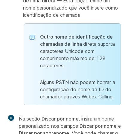
de linha direta
— Esta opção exibe um
nome personalizado que você insere como
identificação de chamada.
Outro nome de identificação de
chamadas de linha direta
suporta
caracteres Unicode com
comprimento máximo de 128
caracteres.
Alguns PSTN não podem honrar a
configuração do nome da ID do
chamador através Webex Calling.
8
Na seção
Discar por nome
, insira um nome
personalizado nos campos
Discar por nome
e
Discar por sobrenome
. Você pode chamar o