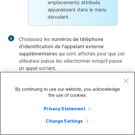
emplacements attribués
apparaissent dans le menu
déroulant.
6
Choisissez les
numéros de téléphone
d'identification de l'appelant externe
supplémentaires
qui sont affichés pour que cet
utilisateur puisse les sélectionner lorsqu'il passe
un appel sortant.
Ligne directe
— Cette option affiche le
numéro de téléphone de l'utilisateur.
By continuing to use our website, you acknowledge
the use of cookies.
Cette option est désactivée si vous avez
déjà sélectionné l'option
Ligne directe
Privacy Statement
dans
Numéro de téléphone
d'identification de l'appelant externe
.
Change Settings
Si la ligne directe n'est pas associée à