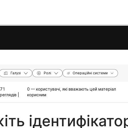
Галузі
Ролі
Операційні системи
971
0 — користувачі, які вважають цей матеріал
реглядів |
корисним
іть ідентифікато