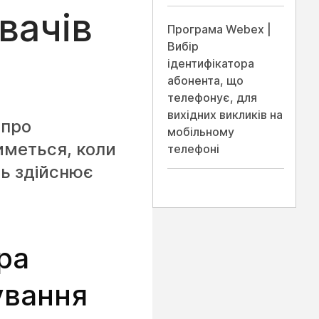
вачів
Програма Webex |
Вибір
ідентифікатора
абонента, що
телефонує, для
вихідних викликів на
 про
мобільному
иметься, коли
телефоні
ть здійснює
ра
ування