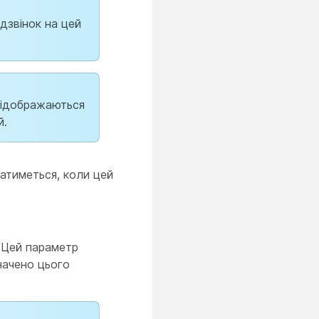
дзвінок на цей
відображаються
й.
атиметься, коли цей
Цей параметр
начено цього