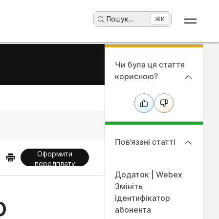
Пошук
...
⌘K
Чи була ця стаття
корисною?
Пов’язані статті
Оформити
передплату
Додаток | Webex
Змініть
р
ідентифікатор
абонента