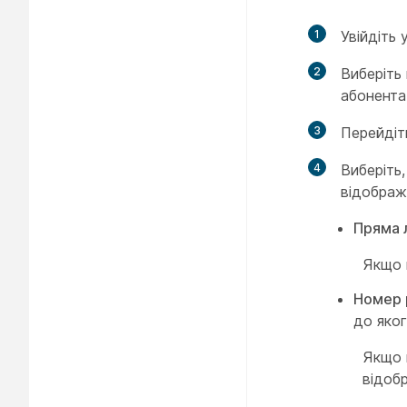
1
Увійдіть 
2
Виберіть
абонента
3
Перейдіт
4
Виберіть
відображ
Пряма л
Якщо п
Номер 
до яког
Якщо 
відоб