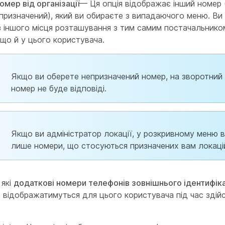
омер від організації
— Ця опція відображає інший номер 
епризначений), який ви обираєте з випадаючого меню. В
з іншого місця розташування з тим самим постачальнико
що й у цього користувача.
Якщо ви оберете непризначений номер, на зворотний 
номер не буде відповіді.
Якщо ви адміністратор локації, у розкривному меню 
лише номери, що стосуються призначених вам локаці
 які
додаткові номери телефонів зовнішнього ідентифік
а
відображатимуться для цього користувача під час здій