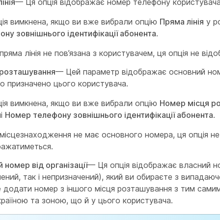
інія
— Ця опція відображає номер телефону користувача
ція вимкнена, якщо ви вже вибрали опцію
Пряма лінія
у р
ону зовнішнього ідентифікації абонента
.
ряма лінія не пов’язана з користувачем, ця опція не від
розташування
— Цей параметр відображає основний но
о призначено цього користувача.
ція вимкнена, якщо ви вже вибрали опцію
Номер місця р
лі
Номер телефону зовнішнього ідентифікації абонента
.
місцезнаходження не має основного номера, ця опція не
ражатиметься.
 номер від організації
— Ця опція відображає власний н
ений, так і непризначений), який ви обираєте з випадаю
 додати номер з іншого місця розташування з тим сами
раїною та зоною, що й у цього користувача.