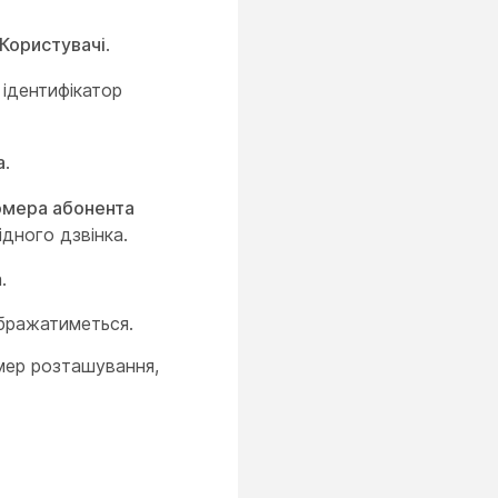
Користувачі
.
 ідентифікатор
а
.
омера абонента
дного дзвінка.
.
ображатиметься.
мер розташування,