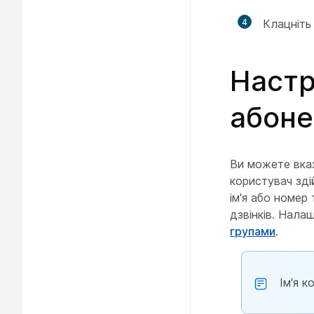
4
Клацніт
Настр
абоне
Ви можете вказ
користувач зді
ім'я або номер
дзвінків. Нала
групами
.
Ім'я к