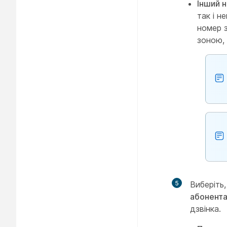
Інший н
так і н
номер 
зоною, 
5
Виберіть,
абонент
дзвінка.