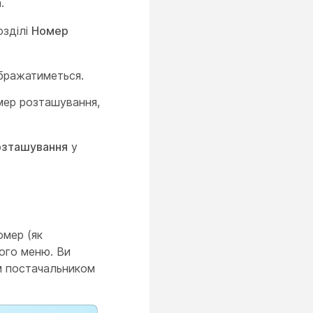
.
озділі
Номер
ображатиметься.
мер розташування,
озташування
у
омер (як
чого меню. Ви
м постачальником