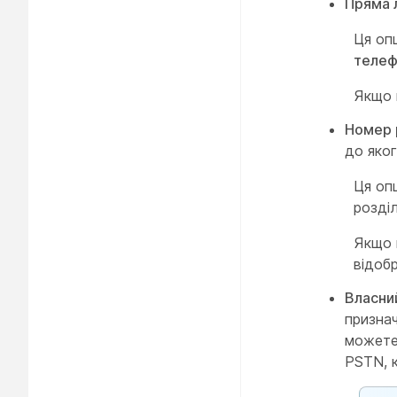
Пряма л
Ця оп
телеф
Якщо п
Номер 
до яког
Ця оп
розді
Якщо 
відоб
Власний
признач
можете
PSTN, к