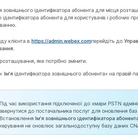
я зовнішнього ідентифікатора абонента для місця розташ
го ідентифікатора абонента для користувачів і робочих пр
ванню.
яду клієнта в
https://admin.webex.com
перейдіть до
Управ
вання
.
розташування, яке потрібно змінити.
 «
Ім'я
ідентифікатора зовнішнього абонента» на правій пан
Під час використання підключеної до хмари PSTN адмін
звернутися до постачальника послуг для оновлення ба
Встановлення
Ім'я зовнішнього ідентифікатора абонент
керування не оновлює загальнодоступну базу даних CN