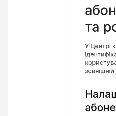
абон
та р
У Центрі 
ідентифік
користува
зовнішній
Налаш
абоне