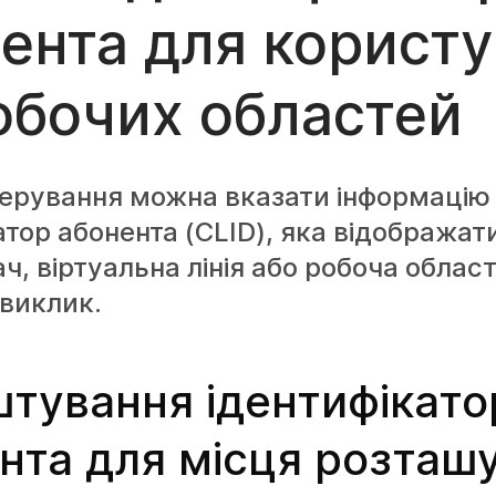
ента для користу
обочих областей
керування можна вказати інформацію
атор абонента (CLID), яка відображат
ч, віртуальна лінія або робоча облас
 виклик.
тування ідентифікато
нта для місця розташ