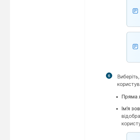
6
Виберіть
користув
Пряма л
Ім’я з
відобра
корист