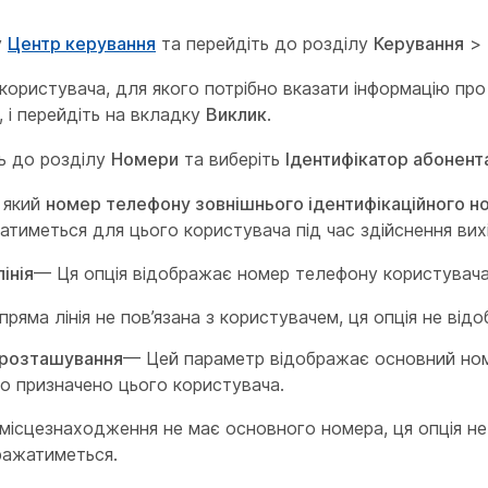
у
Центр керування
та перейдіть до розділу
Керування
>
 користувача, для якого потрібно вказати інформацію про
, і перейдіть на вкладку
Виклик
.
ь до розділу
Номери
та виберіть
Ідентифікатор абонент
, який
номер телефону зовнішнього ідентифікаційного н
атиметься для цього користувача під час здійснення вихі
інія
— Ця опція відображає номер телефону користувача
ряма лінія не пов’язана з користувачем, ця опція не від
розташування
— Цей параметр відображає основний но
о призначено цього користувача.
місцезнаходження не має основного номера, ця опція не
ражатиметься.