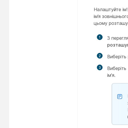
Налаштуйте ім'
ім’я зовнішньо
цьому розташу
1
З перегл
розташу
2
Виберіть 
3
Виберіть
ім'я.