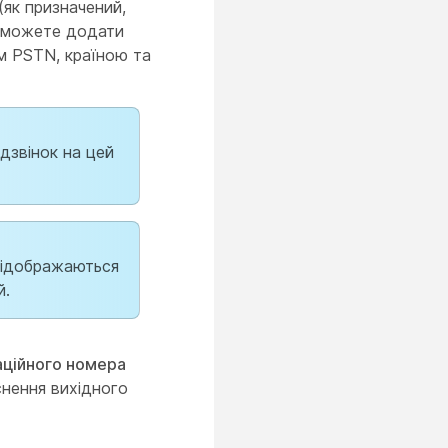
(як призначений,
и можете додати
м PSTN, країною та
дзвінок на цей
відображаються
й.
аційного номера
снення вихідного