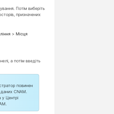
ування. Потім виберіть
осторів, призначених
ління
>
Місця
елі, а потім введіть
істратор повинен
з даних CNAM.
а
у Центрі
AM.