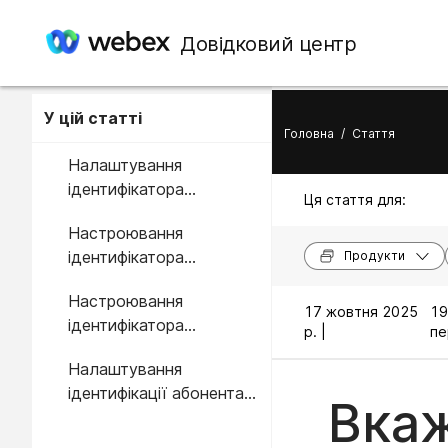
Довідковий центр
У цій статті
Головна
/
Стаття
Налаштування
ідентифікатора
Ця стаття для:
абонента для місця
Настроювання
розташування
ідентифікатора
Продукти
абонента для
Настроювання
користувача
17 жовтня 2025
1
ідентифікатора
р. |
пе
абонента для робочої
Налаштування
області
ідентифікації абонента
Вкаж
для віртуальної лінії