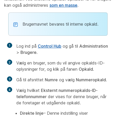
kan også administreres
som en masse
.
Brugernavnet bevares til interne opkald.
1
Log ind på
Control Hub
og gå til
Administration
>
Brugere
.
2
Vælg en bruger, som du vil angive opkalds-ID-
oplysninger for, og klik på fanen
Opkald
.
3
Gå til afsnittet
Numre
og vælg
Nummeropkald
.
4
Vælg hvilket
Eksternt nummeropkalds-ID-
telefonnummer
der vises for denne bruger, når
de foretager et udgående opkald.
Direkte linje
– Denne indstilling viser