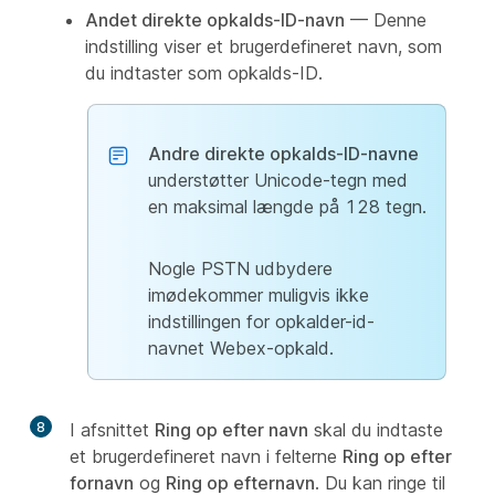
Andet direkte opkalds-ID-navn
— Denne
indstilling viser et brugerdefineret navn, som
du indtaster som opkalds-ID.
Andre direkte opkalds-ID-navne
understøtter Unicode-tegn med
en maksimal længde på 128 tegn.
Nogle PSTN udbydere
imødekommer muligvis ikke
indstillingen for opkalder-id-
navnet Webex-opkald.
8
I afsnittet
Ring op efter navn
skal du indtaste
et brugerdefineret navn i felterne
Ring op efter
fornavn
og
Ring op efternavn
. Du kan ringe til