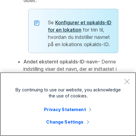
tildelt.
Se
Konfigurer et opkalds-ID
for en lokation
for trin til,
hvordan du indstiller navnet
på en lokations opkalds-ID.
Andet eksternt opkalds-ID-navn
– Denne
indstilling viser det navn, der er indtastet i
dette felt.
By continuing to use our website, you acknowledge
8
Vælg hvilket
Direkte linje opkalds-ID navn
der
the use of cookies.
vises, når den valgte virtuelle linje foretager et
opkald.
Privacy Statement
Vis navn
— Denne indstilling viser automatisk
Change Settings
navnet på den virtuelle linje.