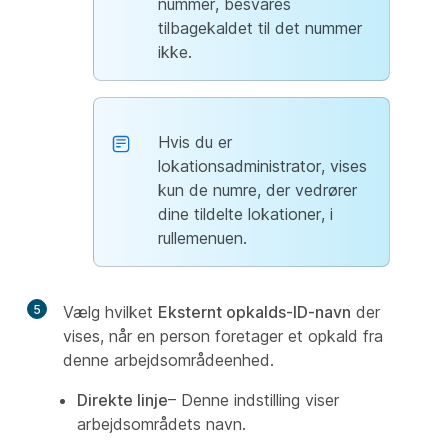
nummer, besvares
tilbagekaldet til det nummer
ikke.
Hvis du er
lokationsadministrator, vises
kun de numre, der vedrører
dine tildelte lokationer, i
rullemenuen.
5
Vælg hvilket
Eksternt opkalds-ID-navn
der
vises, når en person foretager et opkald fra
denne arbejdsområdeenhed.
Direkte linje
– Denne indstilling viser
arbejdsområdets navn.