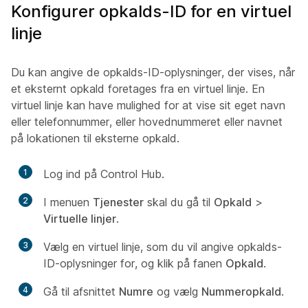
Konfigurer opkalds-ID for en virtuel
linje
Du kan angive de opkalds-ID-oplysninger, der vises, når
et eksternt opkald foretages fra en virtuel linje. En
virtuel linje kan have mulighed for at vise sit eget navn
eller telefonnummer, eller hovednummeret eller navnet
på lokationen til eksterne opkald.
1
Log ind på Control Hub.
2
I menuen
Tjenester
skal du gå til
Opkald
>
Virtuelle linjer
.
3
Vælg en virtuel linje, som du vil angive opkalds-
ID-oplysninger for, og klik på fanen
Opkald
.
4
Gå til afsnittet
Numre
og vælg
Nummeropkald
.