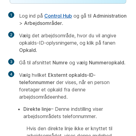
1
Log ind på
Control Hub
og gå til
Administration
>
Arbejdsområder
.
2
Vælg det arbejdsområde, hvor du vil angive
opkalds-ID-oplysningerne, og klik på fanen
Opkald
.
3
Gå til afsnittet
Numre
og vælg
Nummeropkald
.
4
Vælg hvilket
Eksternt opkalds-ID-
telefonnummer
der vises, når en person
foretager et opkald fra denne
arbejdsområdeenhed.
Direkte linje
– Denne indstilling viser
arbejdsområdets telefonnummer.
Hvis den direkte linje ikke er knyttet til
arbejdsområdet, vises denne mulighed