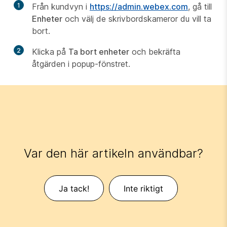
1
Från kundvyn i
https://admin.webex.com
, gå till
Enheter
och välj de skrivbordskameror du vill ta
bort.
2
Klicka på
Ta bort enheter
och bekräfta
åtgärden i popup-fönstret.
Var den här artikeln användbar?
Ja tack!
Inte riktigt