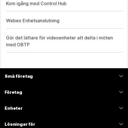
Kom igång med Control Hub
Webex Enhetsanslutning
Gör det lättare för videoenheter att delta i möten
med OBTP
Små företag
Prissättning
Företag
Webex-appen
Webex Suite
Enheter
Möten
Calling
Headset
Calling
Lösningar för
Möten