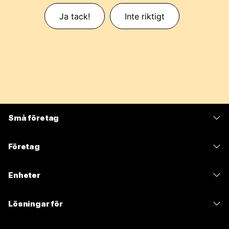
Ja tack!
Inte riktigt
Små företag
Prissättning
Företag
Webex-appen
Webex Suite
Enheter
Möten
Calling
Headset
Calling
Lösningar för
Möten
Kameror
Meddelanden
Utbildning
Meddelanden