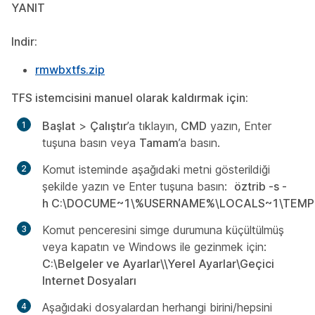
YANIT
Indir:
rmwbxtfs.zip
TFS istemcisini manuel olarak kaldırmak için:
Başlat
>
Çalıştır
’a tıklayın,
CMD
yazın, Enter
tuşuna basın veya
Tamam
’a basın.
Komut isteminde aşağıdaki metni gösterildiği
şekilde yazın ve Enter tuşuna basın:
öztrib -s -
h C:\DOCUME~1\%USERNAME%\LOCALS~1\TEM
Komut penceresini simge durumuna küçültülmüş
veya kapatın ve Windows ile gezinmek için:
C:\Belgeler ve Ayarlar\
\Yerel Ayarlar\Geçici
Internet Dosyaları
Aşağıdaki dosyalardan herhangi birini/hepsini