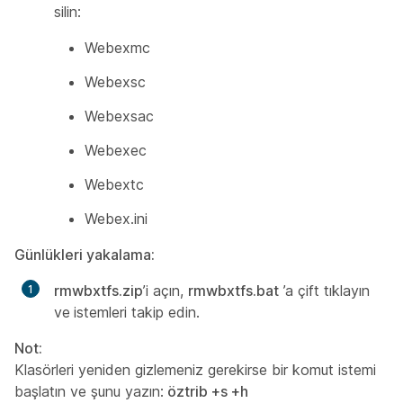
silin:
Webexmc
Webexsc
Webexsac
Webexec
Webextc
Webex.ini
Günlükleri yakalama:
rmwbxtfs.zip
’i açın,
rmwbxtfs.bat
’a çift tıklayın
ve
istemleri takip edin.
Not:
Klasörleri yeniden gizlemeniz gerekirse bir komut istemi
başlatın ve şunu yazın:
öztrib +s +h