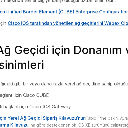
) hakkında temel bilgiye sahip olduğunuzdan emin olun.
co Unified Border Element (CUBE) Enterprise Configuratio
için
Cisco IOS tarafından yönetilen ağ geçitlerini Webex C
Ağ Geçidi için Donanım 
inimleri
ağıdaki gibi bir veya daha fazla yerel ağ geçidine sahip olduğ
bağlantı için Cisco CUBE
 bağlantı için Cisco IOS Gateway
çin Yerel Ağ Geçidi Sipariş Kılavuzu'nun
Tablo 1'ine bakın. Ayr
ırma Kılavuzu
' na göre desteklenen bir IOS-XE sürümünü çalıştırdı