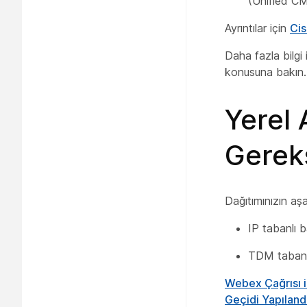
(Unified CM
Ayrıntılar için
Cis
Daha fazla bilgi 
konusuna bakın.
Yerel 
Gereks
Dağıtımınızın aş
IP tabanlı 
TDM tabanlı
Webex Çağrısı i
Geçidi Yapıland