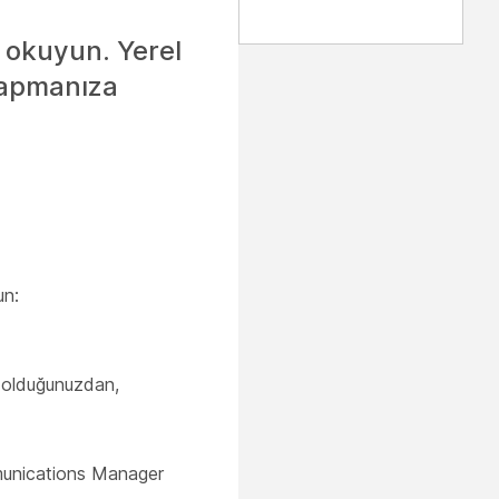
i okuyun. Yerel
 yapmanıza
un:
p olduğunuzdan,
munications Manager