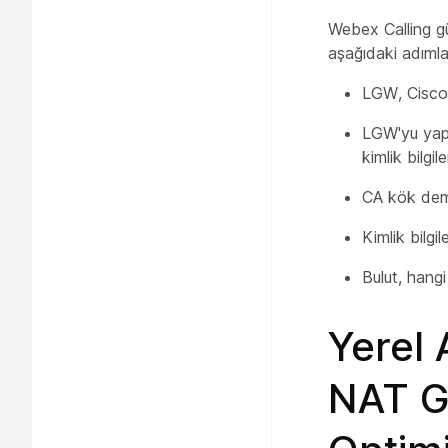
Webex Calling gü
aşağıdaki adımla
LGW, Cisco 
LGW'yu yapı
kimlik bilgil
CA kök demet
Kimlik bilgil
Bulut, hangi
Yerel 
NAT G