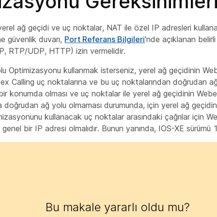
izasyonu Gereksinimler
rel ağ geçidi ve uç noktalar, NAT ile özel IP adresleri kullana
tme güvenlik duvarı,
Port Referans Bilgileri
'nde açıklanan belirl
IP, RTP/UDP, HTTP) izin vermelidir.
lu Optimizasyonu kullanmak isterseniz, yerel ağ geçidinin We
x Calling uç noktalarına ve bu uç noktalarından doğrudan ağ 
ı bir konumda olması ve uç noktalar ile yerel ağ geçidinin Web
 doğrudan ağ yolu olmaması durumunda, için yerel ağ geçidinin
izasyonunu kullanacak uç noktalar arasındaki çağrılar için W
genel bir IP adresi olmalıdır. Bunun yanında, IOS-XE sürümü 16
Bu makale yararlı oldu mu?