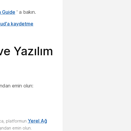
n Guide
' a bakın.
loud'a kaydetme
ve Yazılım
undan emin olun:
Yerel Ağ
ıca, platformun
ğından emin olun.