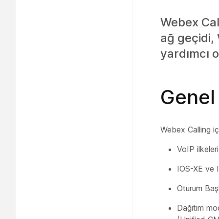
Webex Call
ağ geçidi,
yardımcı o
Genel 
Webex Calling iç
VoIP ilkele
IOS-XE ve I
Oturum Başl
Dağıtım mo