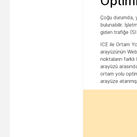
Optim
Çoğu durumda, ye
bulunabilir. İşle
giden trafiğe (S
ICE ile Ortam Yo
arayüzünün Webe
noktaların farkl
arayüzü arasında
ortam yolu optim
arayüze atanmış 