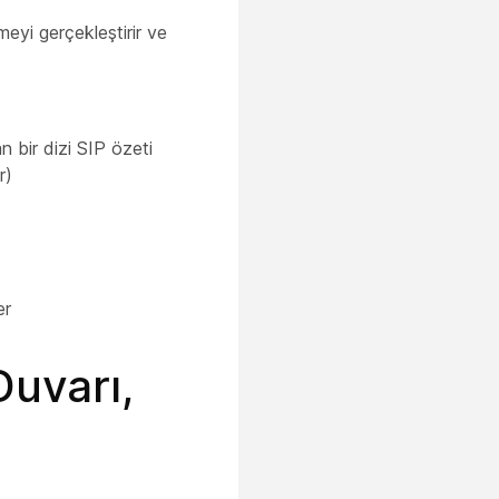
meyi gerçekleştirir ve
 bir dizi SIP özeti
r)
er
Duvarı,