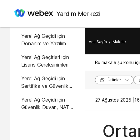
Bu makalede
Yardım Merkezi
Genel ön koşullar
Yerel Ağ Geçidi için
Ana Sayfa
/
Makale
Donanım ve Yazılım
Gereksinimleri
Yerel Ağ Geçitleri için
Bu makale şu konu için
Lisans Gereksinimleri
Yerel Ağ Geçidi için
Ürünler
Sertifika ve Güvenlik
Gereksinimleri
Yerel Ağ Geçidi için
27 Ağustos 2025 |
16
Güvenlik Duvarı, NAT
Geçişi ve Ortam Yolu
Optimizasyonu
Orta
Gereksinimleri