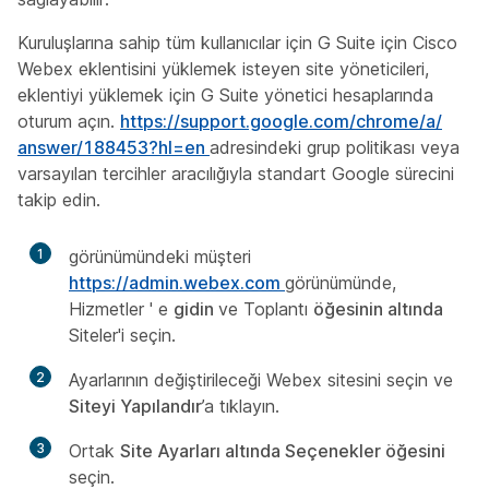
Kuruluşlarına sahip tüm kullanıcılar için G Suite için Cisco
Webex eklentisini yüklemek isteyen site yöneticileri,
eklentiyi yüklemek için G Suite yönetici hesaplarında
oturum açın.
https:/​/​support.google.com/​chrome/​a/​
answer/​188453?hl=en
adresindeki grup politikası veya
varsayılan tercihler aracılığıyla standart Google sürecini
takip edin.
1
görünümündeki müşteri
https://admin.webex.com
görünümünde,
Hizmetler ' e
gidin
ve Toplantı
öğesinin altında
Siteler'i
seçin.
2
Ayarlarının değiştirileceği Webex sitesini seçin ve
Siteyi Yapılandır
’a tıklayın.
3
Ortak
Site Ayarları altında Seçenekler öğesini
seçin.