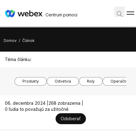
Centrum pomoci
Domov
/
Článok
Téma článku:
Produkty
Odvetvia
Roly
Operačné sy
06. decembra 2024 |
268 zobrazenia |
0 ľudia to považujú za užitočné
Odoberať