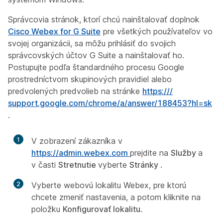
Správcovia stránok, ktorí chcú nainštalovať doplnok
Cisco Webex for G Suite
pre všetkých používateľov vo
svojej organizácii, sa môžu prihlásiť do svojich
správcovských účtov G Suite a nainštalovať ho.
Postupujte podľa štandardného procesu Google
prostredníctvom skupinových pravidiel alebo
predvolených predvolieb na stránke
https://​/​
support.google.com/​chrome/​a/​answer/​188453?hl=sk
.
1
V zobrazení zákazníka v
https://admin.webex.com
prejdite na
Služby
a
v časti
Stretnutie
vyberte
Stránky
.
2
Vyberte webovú lokalitu Webex, pre ktorú
chcete zmeniť nastavenia, a potom kliknite na
položku
Konfigurovať lokalitu
.