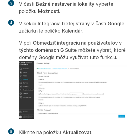
3
V časti
Bežné nastavenia lokality
vyberte
položku
Možnosti
.
4
V sekcii
Integrácia tretej strany
v časti
Google
začiarknite políčko
Kalendár
.
V poli
Obmedziť integráciu na používateľov v
týchto doménach G Suite
môžete vybrať, ktoré
domény Google môžu využívať túto funkciu.
5
Kliknite na položku
Aktualizovať
.