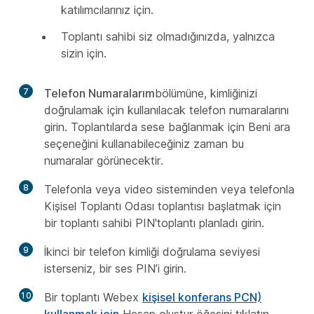
katılımcılarınız için.
Toplantı sahibi siz olmadığınızda, yalnızca
sizin için.
7
Telefon Numaralarım
bölümüne, kimliğinizi
doğrulamak için kullanılacak telefon numaralarını
girin. Toplantılarda sese bağlanmak için Beni
ara
seçeneğini kullanabileceğiniz zaman bu
numaralar görünecektir.
8
Telefonla veya video sisteminden veya telefonla
Kişisel Toplantı Odası toplantısı başlatmak için
bir toplantı sahibi PIN'toplantı planladı girin.
9
İkinci bir telefon kimliği doğrulama seviyesi
isterseniz, bir ses PIN’i girin.
10
Bir toplantı Webex
kişisel konferans PCN)
kullanmak için
Hesap oluştur öğesini
tıklatın.