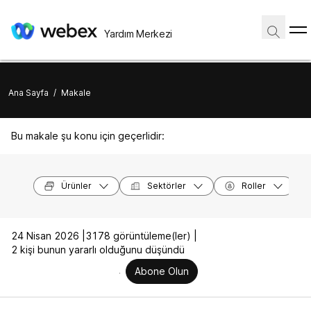
Yardım Merkezi
Ana Sayfa
/
Makale
Bu makale şu konu için geçerlidir:
Ürünler
Sektörler
Roller
24 Nisan 2026 |
3178 görüntüleme(ler) |
2 kişi bunun yararlı olduğunu düşündü
Abone Olun