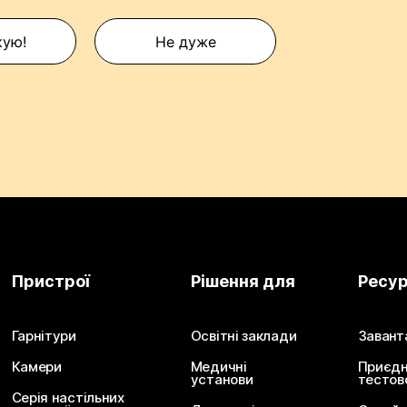
кую!
Не дуже
Пристрої
Рішення для
Ресу
Гарнітури
Освітні заклади
Завант
Камери
Медичні
Приєдн
установи
тестов
Серія настільних