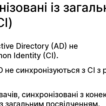
нізовані із загал
CI)
ive Directory (AD) не
n Identity (CI).
 не синхронізуються з CI з 
вачів, синхронізовані з кон
із загальним посвідченням.