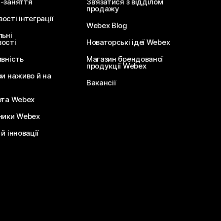
-заняття
Зв’язатися з відділом
продажу
сті інтеграції
Webex Blog
льні
ості
Новаторські ідеї Webex
ивність
Магазин брендованої
продукції Webex
ри наживо й на
Вакансії
ота Webex
ники Webex
й інновації