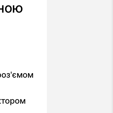
ьною
роз'ємом
ектором