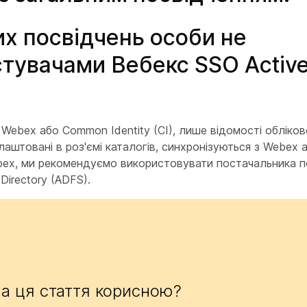
их посвідчень особи не
стувачами Вебекс SSO Activ
з Webex або Common Identity (CI), лише відомості обліково
лаштовані в роз'ємі каталогів, синхронізуються з Webex 
ebex, ми рекомендуємо використовувати постачальника 
Directory (ADFS).
а ця стаття корисною?