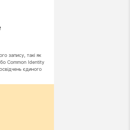
e
го запису, такі як
або Common Identity
посвідчень єдиного