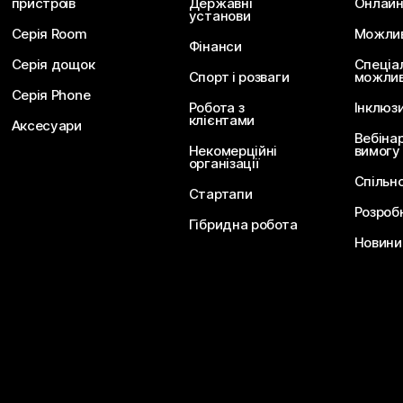
пристроїв
Державні
Онлайн
установи
Серія Room
Можливо
Фінанси
Серія дощок
Спеціа
Спорт і розваги
можлив
Серія Phone
Робота з
Інклюз
клієнтами
Аксесуари
Вебіна
Некомерційні
вимогу
організації
Спільн
Стартапи
Розроб
Гібридна робота
Новини 