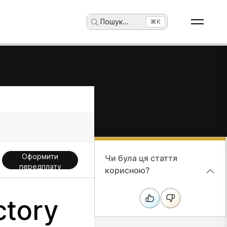
Пошук
...
⌘K
Оформити
Чи була ця стаття
передплату
корисною?
ctory