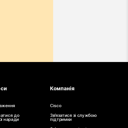
рси
Компанія
аження
Cisco
атися до
Зв’язатися зі службою
ої наради
підтримки