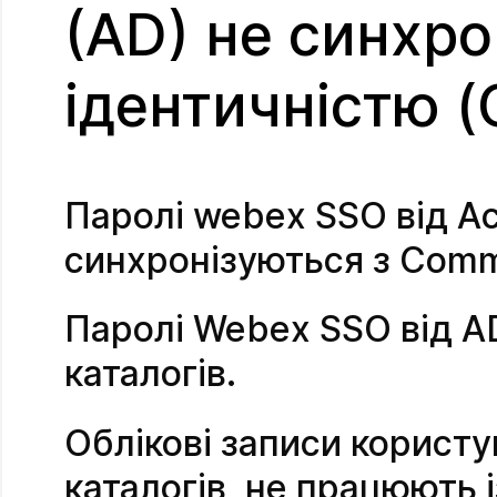
(AD) не синхро
ідентичністю (
Паролі webex SSO від Act
синхронізуються з Commo
Паролі Webex SSO від AD
каталогів.
Облікові записи користу
каталогів, не працюють 