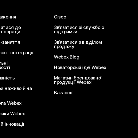
аження
Cisco
атися до
Зв’язатися зі службою
ої наради
підтримки
-заняття
Зв’язатися з відділом
продажу
сті інтеграції
Webex Blog
льні
ості
Новаторські ідеї Webex
ивність
Магазин брендованої
продукції Webex
ри наживо й на
Вакансії
ота Webex
ники Webex
й інновації