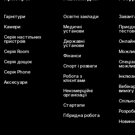
Надішліть запитання
Гарнітури
Освітні заклади
Завант
Камери
Медичні
Приєдн
установи
тестов
Серія настільних
пристроїв
Державні
Онлайн
установи
Серія Room
Можливо
Фінанси
Серія дощок
Спеціа
Спорт і розваги
можлив
Серія Phone
Робота з
Інклюз
клієнтами
Аксесуари
Вебіна
Некомерційні
вимогу
організації
Спільн
Стартапи
Розроб
Гібридна робота
Новини 