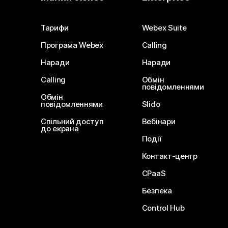
Тарифи
Webex Suite
Програма Webex
Calling
Наради
Наради
Calling
Обмін
повідомленнями
Обмін
повідомленнями
Slido
Спільний доступ
Вебінари
до екрана
Події
Контакт-центр
CPaaS
Безпека
Control Hub