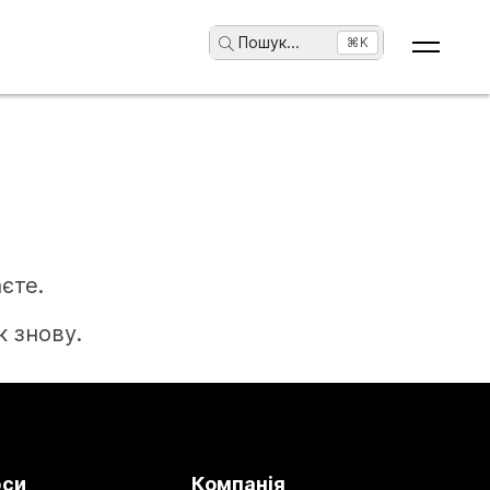
Пошук
...
⌘K
єте.
 знову.
рси
Компанія