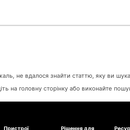
жаль, не вдалося знайти статтю, яку ви шука
іть на головну сторінку або виконайте пошук
Головна
Пристрої
Рішення для
Ресу
Потрібна відповідь?