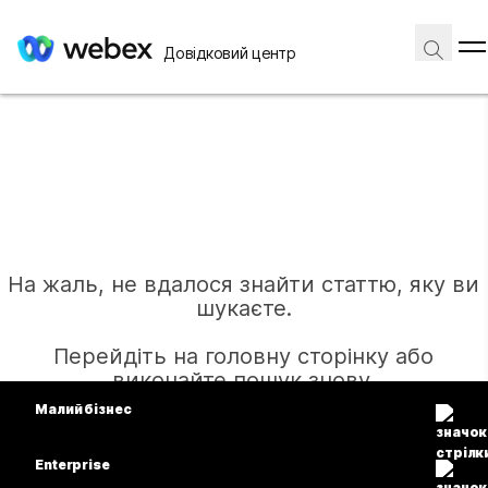
Довідковий центр
На жаль, не вдалося знайти статтю, яку ви
шукаєте.
Перейдіть на головну сторінку або
виконайте пошук знову.
Малий бізнес
Тарифи
Enterprise
Головна