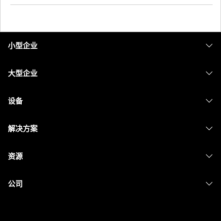
小型企业
定价
大型企业
Webex 应用程序
Webex Suite
设备
Meetings
Calling
头戴式耳机
Calling
解决方案
Meetings
摄像头
消息传递
教育
消息传递
资源
Desk 系列
屏幕共享
医疗保健
Slido
下载
Room 系列
公司
政府
Webinars
加入测试会议
Board 系列
Cisco
财务
Events
在线课程
Phone 系列