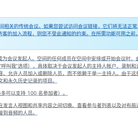
持与该空间相关的传统会议。如果您尝试访问会议链接，它们将无法正
客到访客的加入流程，则您不受此通知的约束。在所需功能可用之前
建者将成为会议发起人。空间的任何成员在空间中安排或开始会议时
”和“呼叫我”选项），具体取决于会议发起人的主持人帐户、录制
、允许人员加入或删除人员，而不依赖于单一主持人。由于这些会议
文和永久历史记录的项目。
多可以支持 100 名参加者）。
在发言人视图和共享内容之间切换、查看参与者列表以及对布局
接到音频的人员。