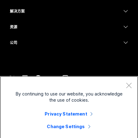
Calling
头戴式耳机
Calling
解决方案
Meetings
摄像头
教育
消息传递
消息传递
资源
Desk 系列
医疗保健
屏幕共享
下载
Slido
Room 系列
公司
政府
加入测试会议
Webinars
Cisco
Board 系列
财务
在线课程
Events
联系技术支持
Phone 系列
体育与娱乐
集成
Contact Center
联系销售
配件
一线员工
辅助功能
CPaaS
条款和条件
Webex Blog
By continuing to use our website, you acknowledge
非营利组织
隐私权声明
包容性
安全性
the use of cookies.
Webex 思想领导力
Cookie
新兴公司
直播和点播网络研讨会
Control Hub
Privacy Statement
Webex 商店
商标
混合式工作
Webex 社区
©
2026
Cisco 和/或其附属公司。保留所有权利。
职业
Change Settings
Webex 开发人员